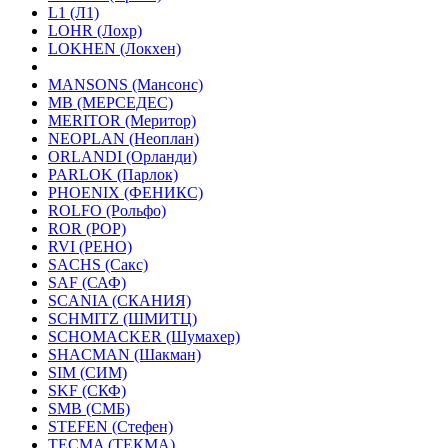
L1 (Л1)
LOHR (Лохр)
LOKHEN (Локхен)
MANSONS (Мансонс)
MB (МЕРСЕДЕС)
MERITOR (Меритор)
NEOPLAN (Неоплан)
ORLANDI (Орланди)
PARLOK (Парлок)
PHOENIX (ФЕНИКС)
ROLFO (Рольфо)
ROR (РОР)
RVI (РЕНО)
SACHS (Сакс)
SAF (САФ)
SCANIA (СКАНИЯ)
SCHMITZ (ШМИТЦ)
SCHOMACKER (Шумахер)
SHACMAN (Шакман)
SIM (СИМ)
SKF (СКФ)
SMB (СМБ)
STEFEN (Стефен)
TECMA (ТЕКМА)