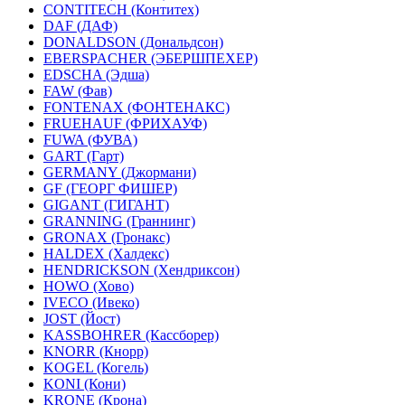
CONTITECH (Контитех)
DAF (ДАФ)
DONALDSON (Дональдсон)
EBERSPACHER (ЭБЕРШПЕХЕР)
EDSCHA (Эдша)
FAW (Фав)
FONTENAX (ФОНТЕНАКС)
FRUEHAUF (ФРИХАУФ)
FUWA (ФУВА)
GART (Гарт)
GERMANY (Джормани)
GF (ГЕОРГ ФИШЕР)
GIGANT (ГИГАНТ)
GRANNING (Граннинг)
GRONAX (Гронакс)
HALDEX (Халдекс)
HENDRICKSON (Хендриксон)
HOWO (Хово)
IVECO (Ивеко)
JOST (Йост)
KASSBOHRER (Касcборер)
KNORR (Кнорр)
KOGEL (Когель)
KONI (Кони)
KRONE (Крона)