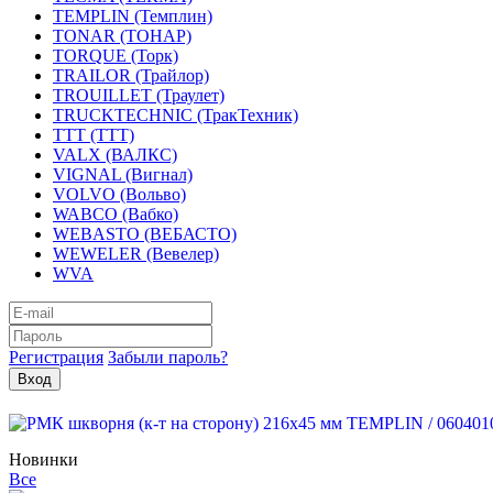
TEMPLIN (Темплин)
TONAR (ТОНАР)
TORQUE (Торк)
TRAILOR (Трайлор)
TROUILLET (Траулет)
TRUCKTECHNIC (ТракТехник)
TTT (ТТТ)
VALX (ВАЛКС)
VIGNAL (Вигнал)
VOLVO (Вольво)
WABCO (Вабко)
WEBASTO (ВЕБАСТО)
WEWELER (Вевелер)
WVA
Регистрация
Забыли пароль?
Новинки
Все