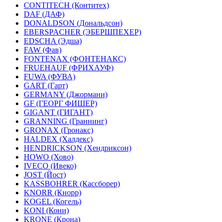
CONTITECH (Контитех)
DAF (ДАФ)
DONALDSON (Дональдсон)
EBERSPACHER (ЭБЕРШПЕХЕР)
EDSCHA (Эдша)
FAW (Фав)
FONTENAX (ФОНТЕНАКС)
FRUEHAUF (ФРИХАУФ)
FUWA (ФУВА)
GART (Гарт)
GERMANY (Джормани)
GF (ГЕОРГ ФИШЕР)
GIGANT (ГИГАНТ)
GRANNING (Граннинг)
GRONAX (Гронакс)
HALDEX (Халдекс)
HENDRICKSON (Хендриксон)
HOWO (Хово)
IVECO (Ивеко)
JOST (Йост)
KASSBOHRER (Касcборер)
KNORR (Кнорр)
KOGEL (Когель)
KONI (Кони)
KRONE (Крона)