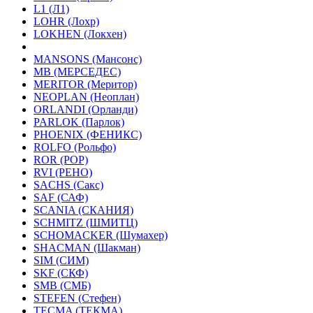
L1 (Л1)
LOHR (Лохр)
LOKHEN (Локхен)
MANSONS (Мансонс)
MB (МЕРСЕДЕС)
MERITOR (Меритор)
NEOPLAN (Неоплан)
ORLANDI (Орланди)
PARLOK (Парлок)
PHOENIX (ФЕНИКС)
ROLFO (Рольфо)
ROR (РОР)
RVI (РЕНО)
SACHS (Сакс)
SAF (САФ)
SCANIA (СКАНИЯ)
SCHMITZ (ШМИТЦ)
SCHOMACKER (Шумахер)
SHACMAN (Шакман)
SIM (СИМ)
SKF (СКФ)
SMB (СМБ)
STEFEN (Стефен)
TECMA (ТЕКМА)