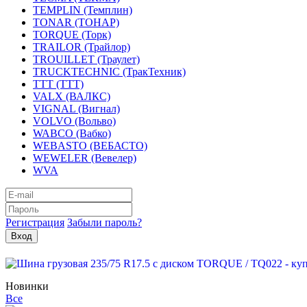
TEMPLIN (Темплин)
TONAR (ТОНАР)
TORQUE (Торк)
TRAILOR (Трайлор)
TROUILLET (Траулет)
TRUCKTECHNIC (ТракТехник)
TTT (ТТТ)
VALX (ВАЛКС)
VIGNAL (Вигнал)
VOLVO (Вольво)
WABCO (Вабко)
WEBASTO (ВЕБАСТО)
WEWELER (Вевелер)
WVA
Регистрация
Забыли пароль?
Новинки
Все