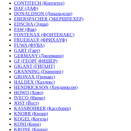
CONTITECH (Контитех)
DAF (ДАФ)
DONALDSON (Дональдсон)
EBERSPACHER (ЭБЕРШПЕХЕР)
EDSCHA (Эдша)
FAW (Фав)
FONTENAX (ФОНТЕНАКС)
FRUEHAUF (ФРИХАУФ)
FUWA (ФУВА)
GART (Гарт)
GERMANY (Джормани)
GF (ГЕОРГ ФИШЕР)
GIGANT (ГИГАНТ)
GRANNING (Граннинг)
GRONAX (Гронакс)
HALDEX (Халдекс)
HENDRICKSON (Хендриксон)
HOWO (Хово)
IVECO (Ивеко)
JOST (Йост)
KASSBOHRER (Касcборер)
KNORR (Кнорр)
KOGEL (Когель)
KONI (Кони)
KRONE (Крона)