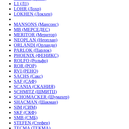
L1 (Л1)
LOHR (Лохр)
LOKHEN (Локхен)
MANSONS (Мансонс)
MB (МЕРСЕДЕС)
MERITOR (Меритор)
NEOPLAN (Неоплан)
ORLANDI (Орланди)
PARLOK (Парлок)
PHOENIX (ФЕНИКС)
ROLFO (Рольфо)
ROR (РОР)
RVI (РЕНО)
SACHS (Сакс)
SAF (САФ)
SCANIA (СКАНИЯ)
SCHMITZ (ШМИТЦ)
SCHOMACKER (Шумахер)
SHACMAN (Шакман)
SIM (СИМ)
SKF (СКФ)
SMB (СМБ)
STEFEN (Стефен)
TECMA (ТЕКМА)