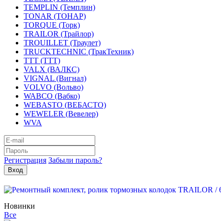
TEMPLIN (Темплин)
TONAR (ТОНАР)
TORQUE (Торк)
TRAILOR (Трайлор)
TROUILLET (Траулет)
TRUCKTECHNIC (ТракТехник)
TTT (ТТТ)
VALX (ВАЛКС)
VIGNAL (Вигнал)
VOLVO (Вольво)
WABCO (Вабко)
WEBASTO (ВЕБАСТО)
WEWELER (Вевелер)
WVA
Регистрация
Забыли пароль?
Новинки
Все