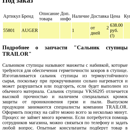
Под заказ
Описание
Доп.
Артикул
Бренд
Наличие
Доставка
Цена
Ку
товара
инфо
638.00
от 2
55801
AUGER
1
руб.
дней
(!)
Подробнее о запчасти "Сальник ступицы
TRAILOR"
Сальником ступицы называют манжеты с набивкой, которые
требуются для обеспечения герметичности зазоров в ступице.
Изготавливается сальник ступицы из термоустойчивого
сырья, поскольку при прокручивании сильно нагревается и
может разрушиться или подгореть, если будет выполнен из
обычного материала. Сальник ступицы VKS6295 отличается
высокой прочностью и наличием специальных кромок
защиты от проникновения грязи и пыли. Выпуском
продукции занимаются специалисты компании TRAILOR.
Оформить покупку на сайте можно всего за несколько минут.
Процесс не займет много времени. Если потребуется помощь
сотрудников магазина, можно связаться по телефону и задать
любой вопрос. Опытные консультанты подберут товар в