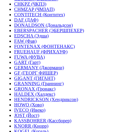
CHKPZ (ЧКПЗ)
CHMZAP (ЧМЗАП)
CONTITECH (Контитех)
DAF (ДАФ)
DONALDSON (Дональдсон)
EBERSPACHER (ЭБЕРШПЕХЕР)
EDSCHA (Эдша)
FAW (Фав)
FONTENAX (ФОНТЕНАКС)
FRUEHAUF (ФРИХАУФ)
FUWA (ФУВА)
GART (Гарт)
GERMANY (Джормани)
GF (ГЕОРГ ФИШЕР)
GIGANT (ГИГАНТ)
GRANNING (Граннинг)
GRONAX (Гронакс)
HALDEX (Халдекс)
HENDRICKSON (Хендриксон)
HOWO (Хово)
IVECO (Ивеко)
JOST (Йост)
KASSBOHRER (Касcборер)
KNORR (Кнорр)
KOGEL (Когель)