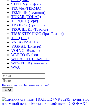
STEFEN (Стефен)
TECMA (ТЕКМА)
TEMPLIN (Темплин)
TONAR (ТОНАР)
TORQUE (Торк)
TRAILOR (Трайлор)
TROUILLET (Траулет)
TRUCKTECHNIC (ТракТехник)
TTT (ТТТ)
VALX (ВАЛКС)
VIGNAL (Вигнал)
VOLVO (Вольво)
WABCO (Вабко)
WEBASTO (ВЕБАСТО)
WEWELER (Вевелер)
WVA
Регистрация
Забыли пароль?