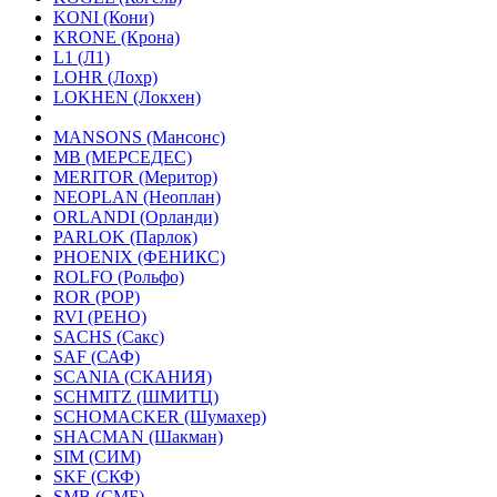
KONI (Кони)
KRONE (Крона)
L1 (Л1)
LOHR (Лохр)
LOKHEN (Локхен)
MANSONS (Мансонс)
MB (МЕРСЕДЕС)
MERITOR (Меритор)
NEOPLAN (Неоплан)
ORLANDI (Орланди)
PARLOK (Парлок)
PHOENIX (ФЕНИКС)
ROLFO (Рольфо)
ROR (РОР)
RVI (РЕНО)
SACHS (Сакс)
SAF (САФ)
SCANIA (СКАНИЯ)
SCHMITZ (ШМИТЦ)
SCHOMACKER (Шумахер)
SHACMAN (Шакман)
SIM (СИМ)
SKF (СКФ)
SMB (СМБ)