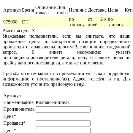
Описание
Доп.
Артикул
Бренд
Наличие
Доставка
Цена
Куп
товара
инфо
по
от 2-х
по
975008
DT
запросу
дней
запросу
Высокая цена
X
Уважаемые пользователи, если вы считаете, что наши
продажные цены по конкретной позиции определенного
производителя завышены, просим Вас выполнить следующий
запрос. В анкете необходимо указать
поставщика,производителя детали, цену и валюту цены по
прайсу данного поставщика, а так же примечение.
Просьба по возможности в примечании указывать подробную
информацию о поставщике(ах). Адрес, телефон и т.д. Для
возможности уточнить прайсовую цену.
Артикул
Наименование
Клапан-ниппель
Производитель
Цена*
Продавец*
Цена*