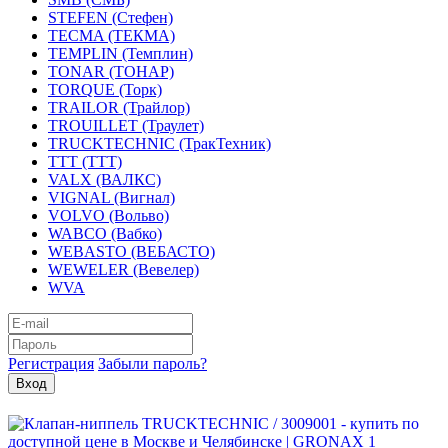
STEFEN (Стефен)
TECMA (ТЕКМА)
TEMPLIN (Темплин)
TONAR (ТОНАР)
TORQUE (Торк)
TRAILOR (Трайлор)
TROUILLET (Траулет)
TRUCKTECHNIC (ТракТехник)
TTT (ТТТ)
VALX (ВАЛКС)
VIGNAL (Вигнал)
VOLVO (Вольво)
WABCO (Вабко)
WEBASTO (ВЕБАСТО)
WEWELER (Вевелер)
WVA
Регистрация
Забыли пароль?