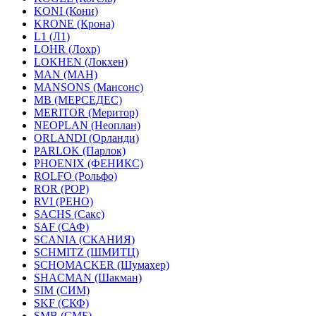
KONI (Кони)
KRONE (Крона)
L1 (Л1)
LOHR (Лохр)
LOKHEN (Локхен)
MAN (МАН)
MANSONS (Мансонс)
MB (МЕРСЕДЕС)
MERITOR (Меритор)
NEOPLAN (Неоплан)
ORLANDI (Орланди)
PARLOK (Парлок)
PHOENIX (ФЕНИКС)
ROLFO (Рольфо)
ROR (РОР)
RVI (РЕНО)
SACHS (Сакс)
SAF (САФ)
SCANIA (СКАНИЯ)
SCHMITZ (ШМИТЦ)
SCHOMACKER (Шумахер)
SHACMAN (Шакман)
SIM (СИМ)
SKF (СКФ)
SMB (СМБ)