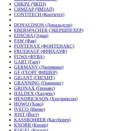
CHKPZ (ЧКПЗ)
CHMZAP (ЧМЗАП)
CONTITECH (Контитех)
DONALDSON (Дональдсон)
EBERSPACHER (ЭБЕРШПЕХЕР)
EDSCHA (Эдша)
FAW (Фав)
FONTENAX (ФОНТЕНАКС)
FRUEHAUF (ФРИХАУФ)
FUWA (ФУВА)
GART (Гарт)
GERMANY (Джормани)
GF (ГЕОРГ ФИШЕР)
GIGANT (ГИГАНТ)
GRANNING (Граннинг)
GRONAX (Гронакс)
HALDEX (Халдекс)
HENDRICKSON (Хендриксон)
HOWO (Хово)
IVECO (Ивеко)
JOST (Йост)
KASSBOHRER (Касcборер)
KNORR (Кнорр)
KOGEL (Когель)