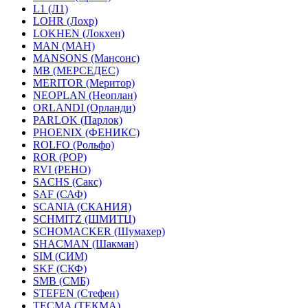
L1 (Л1)
LOHR (Лохр)
LOKHEN (Локхен)
MAN (МАН)
MANSONS (Мансонс)
MB (МЕРСЕДЕС)
MERITOR (Меритор)
NEOPLAN (Неоплан)
ORLANDI (Орланди)
PARLOK (Парлок)
PHOENIX (ФЕНИКС)
ROLFO (Рольфо)
ROR (РОР)
RVI (РЕНО)
SACHS (Сакс)
SAF (САФ)
SCANIA (СКАНИЯ)
SCHMITZ (ШМИТЦ)
SCHOMACKER (Шумахер)
SHACMAN (Шакман)
SIM (СИМ)
SKF (СКФ)
SMB (СМБ)
STEFEN (Стефен)
TECMA (ТЕКМА)