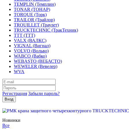
TEMPLIN (Темплин)
TONAR (ТОНАР)
TORQUE (Торк)
TRAILOR (Трайлор)
TROUILLET (Траулет)
TRUCKTECHNIC (ТракТехник)
TTT (ТТТ)
VALX (ВАЛКС)
VIGNAL (Вигнал)
VOLVO (Вольво)
WABCO (Вабко)
WEBASTO (ВЕБАСТО)
WEWELER (Вевелер)
WVA
Регистрация
Забыли пароль?
Новинки
Все