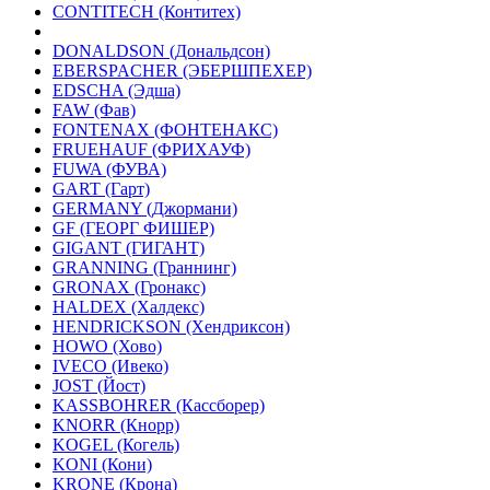
CONTITECH (Контитех)
DONALDSON (Дональдсон)
EBERSPACHER (ЭБЕРШПЕХЕР)
EDSCHA (Эдша)
FAW (Фав)
FONTENAX (ФОНТЕНАКС)
FRUEHAUF (ФРИХАУФ)
FUWA (ФУВА)
GART (Гарт)
GERMANY (Джормани)
GF (ГЕОРГ ФИШЕР)
GIGANT (ГИГАНТ)
GRANNING (Граннинг)
GRONAX (Гронакс)
HALDEX (Халдекс)
HENDRICKSON (Хендриксон)
HOWO (Хово)
IVECO (Ивеко)
JOST (Йост)
KASSBOHRER (Касcборер)
KNORR (Кнорр)
KOGEL (Когель)
KONI (Кони)
KRONE (Крона)