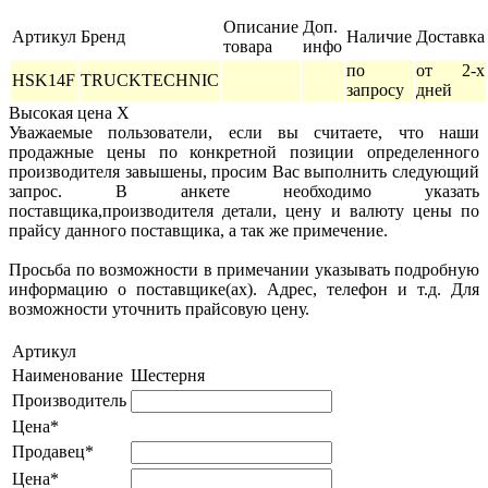
Описание
Доп.
Артикул
Бренд
Наличие
Доставка
товара
инфо
по
от 2-х
HSK14F
TRUCKTECHNIC
запросу
дней
Высокая цена
X
Уважаемые пользователи, если вы считаете, что наши
продажные цены по конкретной позиции определенного
производителя завышены, просим Вас выполнить следующий
запрос. В анкете необходимо указать
поставщика,производителя детали, цену и валюту цены по
прайсу данного поставщика, а так же примечение.
Просьба по возможности в примечании указывать подробную
информацию о поставщике(ах). Адрес, телефон и т.д. Для
возможности уточнить прайсовую цену.
Артикул
Наименование
Шестерня
Производитель
Цена*
Продавец*
Цена*