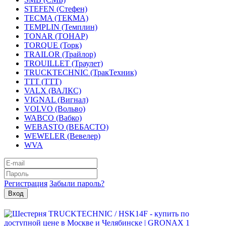
STEFEN (Стефен)
TECMA (ТЕКМА)
TEMPLIN (Темплин)
TONAR (ТОНАР)
TORQUE (Торк)
TRAILOR (Трайлор)
TROUILLET (Траулет)
TRUCKTECHNIC (ТракТехник)
TTT (ТТТ)
VALX (ВАЛКС)
VIGNAL (Вигнал)
VOLVO (Вольво)
WABCO (Вабко)
WEBASTO (ВЕБАСТО)
WEWELER (Вевелер)
WVA
Регистрация
Забыли пароль?