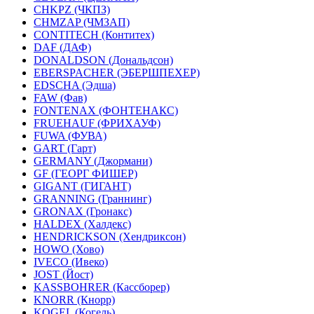
CHKPZ (ЧКПЗ)
CHMZAP (ЧМЗАП)
CONTITECH (Контитех)
DAF (ДАФ)
DONALDSON (Дональдсон)
EBERSPACHER (ЭБЕРШПЕХЕР)
EDSCHA (Эдша)
FAW (Фав)
FONTENAX (ФОНТЕНАКС)
FRUEHAUF (ФРИХАУФ)
FUWA (ФУВА)
GART (Гарт)
GERMANY (Джормани)
GF (ГЕОРГ ФИШЕР)
GIGANT (ГИГАНТ)
GRANNING (Граннинг)
GRONAX (Гронакс)
HALDEX (Халдекс)
HENDRICKSON (Хендриксон)
HOWO (Хово)
IVECO (Ивеко)
JOST (Йост)
KASSBOHRER (Касcборер)
KNORR (Кнорр)
KOGEL (Когель)