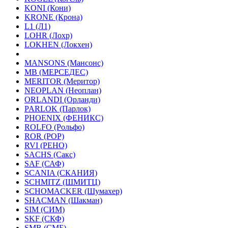
KONI (Кони)
KRONE (Крона)
L1 (Л1)
LOHR (Лохр)
LOKHEN (Локхен)
MANSONS (Мансонс)
MB (МЕРСЕДЕС)
MERITOR (Меритор)
NEOPLAN (Неоплан)
ORLANDI (Орланди)
PARLOK (Парлок)
PHOENIX (ФЕНИКС)
ROLFO (Рольфо)
ROR (РОР)
RVI (РЕНО)
SACHS (Сакс)
SAF (САФ)
SCANIA (СКАНИЯ)
SCHMITZ (ШМИТЦ)
SCHOMACKER (Шумахер)
SHACMAN (Шакман)
SIM (СИМ)
SKF (СКФ)
SMB (СМБ)