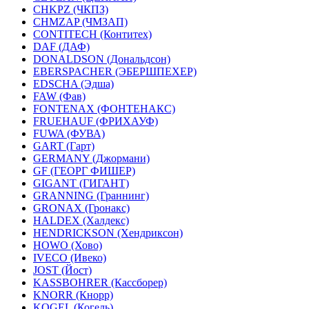
CHKPZ (ЧКПЗ)
CHMZAP (ЧМЗАП)
CONTITECH (Контитех)
DAF (ДАФ)
DONALDSON (Дональдсон)
EBERSPACHER (ЭБЕРШПЕХЕР)
EDSCHA (Эдша)
FAW (Фав)
FONTENAX (ФОНТЕНАКС)
FRUEHAUF (ФРИХАУФ)
FUWA (ФУВА)
GART (Гарт)
GERMANY (Джормани)
GF (ГЕОРГ ФИШЕР)
GIGANT (ГИГАНТ)
GRANNING (Граннинг)
GRONAX (Гронакс)
HALDEX (Халдекс)
HENDRICKSON (Хендриксон)
HOWO (Хово)
IVECO (Ивеко)
JOST (Йост)
KASSBOHRER (Касcборер)
KNORR (Кнорр)
KOGEL (Когель)