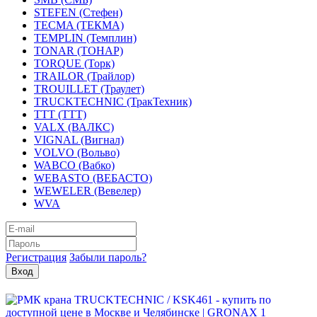
STEFEN (Стефен)
TECMA (ТЕКМА)
TEMPLIN (Темплин)
TONAR (ТОНАР)
TORQUE (Торк)
TRAILOR (Трайлор)
TROUILLET (Траулет)
TRUCKTECHNIC (ТракТехник)
TTT (ТТТ)
VALX (ВАЛКС)
VIGNAL (Вигнал)
VOLVO (Вольво)
WABCO (Вабко)
WEBASTO (ВЕБАСТО)
WEWELER (Вевелер)
WVA
Регистрация
Забыли пароль?