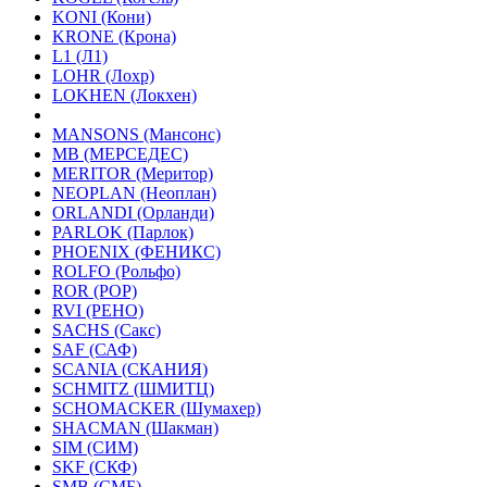
KONI (Кони)
KRONE (Крона)
L1 (Л1)
LOHR (Лохр)
LOKHEN (Локхен)
MANSONS (Мансонс)
MB (МЕРСЕДЕС)
MERITOR (Меритор)
NEOPLAN (Неоплан)
ORLANDI (Орланди)
PARLOK (Парлок)
PHOENIX (ФЕНИКС)
ROLFO (Рольфо)
ROR (РОР)
RVI (РЕНО)
SACHS (Сакс)
SAF (САФ)
SCANIA (СКАНИЯ)
SCHMITZ (ШМИТЦ)
SCHOMACKER (Шумахер)
SHACMAN (Шакман)
SIM (СИМ)
SKF (СКФ)
SMB (СМБ)