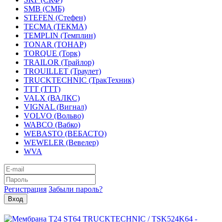
SMB (СМБ)
STEFEN (Стефен)
TECMA (ТЕКМА)
TEMPLIN (Темплин)
TONAR (ТОНАР)
TORQUE (Торк)
TRAILOR (Трайлор)
TROUILLET (Траулет)
TRUCKTECHNIC (ТракТехник)
TTT (ТТТ)
VALX (ВАЛКС)
VIGNAL (Вигнал)
VOLVO (Вольво)
WABCO (Вабко)
WEBASTO (ВЕБАСТО)
WEWELER (Вевелер)
WVA
Регистрация
Забыли пароль?