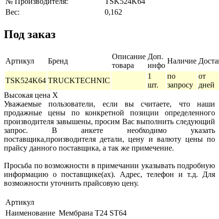
№ Производителя:
TSK524K64
Вес:
0,162
Под заказ
Описание
Доп.
Артикул
Бренд
Наличие
Доста
товара
инфо
1
по
от 2
TSK524K64
TRUCKTECHNIC
шт.
запросу
дней
Высокая цена
X
Уважаемые пользователи, если вы считаете, что наши
продажные цены по конкретной позиции определенного
производителя завышены, просим Вас выполнить следующий
запрос. В анкете необходимо указать
поставщика,производителя детали, цену и валюту цены по
прайсу данного поставщика, а так же примечение.
Просьба по возможности в примечании указывать подробную
информацию о поставщике(ах). Адрес, телефон и т.д. Для
возможности уточнить прайсовую цену.
Артикул
Наименование
Мембрана T24 ST64