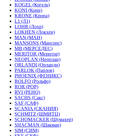
KOGEL (Когель)
KONI (Кони)
KRONE (Крона)
L1 (Л1)
LOHR (Лохр)
LOKHEN (Локхен)
MAN (МАН)
MANSONS (Мансонс)
MB (МЕРСЕДЕС)
MERITOR (Меритор)
NEOPLAN (Неоплан)
ORLANDI (Орланди)
PARLOK (Парлок)
PHOENIX (ФЕНИКС)
ROLFO (Рольфо)
ROR (РОР)
RVI (РЕНО)
SACHS (Сакс)
SAF (САФ)
SCANIA (СКАНИЯ)
SCHMITZ (ШМИТЦ)
SCHOMACKER (Шумахер)
SHACMAN (Шакман)
SIM (СИМ)
SKF (СКФ)