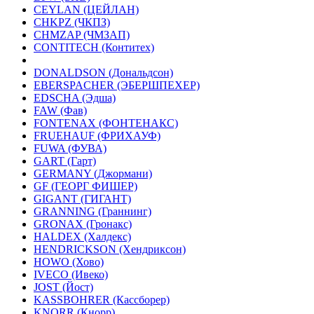
CEYLAN (ЦЕЙЛАН)
CHKPZ (ЧКПЗ)
CHMZAP (ЧМЗАП)
CONTITECH (Контитех)
DONALDSON (Дональдсон)
EBERSPACHER (ЭБЕРШПЕХЕР)
EDSCHA (Эдша)
FAW (Фав)
FONTENAX (ФОНТЕНАКС)
FRUEHAUF (ФРИХАУФ)
FUWA (ФУВА)
GART (Гарт)
GERMANY (Джормани)
GF (ГЕОРГ ФИШЕР)
GIGANT (ГИГАНТ)
GRANNING (Граннинг)
GRONAX (Гронакс)
HALDEX (Халдекс)
HENDRICKSON (Хендриксон)
HOWO (Хово)
IVECO (Ивеко)
JOST (Йост)
KASSBOHRER (Касcборер)
KNORR (Кнорр)