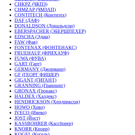
CHKPZ (ЧКПЗ)
CHMZAP (ЧМЗАП)
CONTITECH (Контитех)
DAF (ДАФ)
DONALDSON (Дональдсон)
EBERSPACHER (ЭБЕРШПЕХЕР)
EDSCHA (Эдша)
FAW (Фав)
FONTENAX (ФОНТЕНАКС)
FRUEHAUF (ФРИХАУФ)
FUWA (ФУВА)
GART (Гарт)
GERMANY (Джормани)
GF (ГЕОРГ ФИШЕР)
GIGANT (ГИГАНТ)
GRANNING (Граннинг)
GRONAX (Гронакс)
HALDEX (Халдекс)
HENDRICKSON (Хендриксон)
HOWO (Хово)
IVECO (Ивеко)
JOST (Йост)
KASSBOHRER (Касcборер)
KNORR (Кнорр)
KOGEL (Когель)