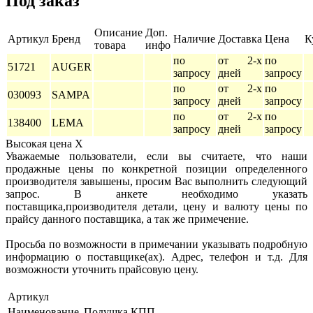
Под заказ
Описание
Доп.
Артикул
Бренд
Наличие
Доставка
Цена
К
товара
инфо
по
от 2-х
по
51721
AUGER
запросу
дней
запросу
по
от 2-х
по
030093
SAMPA
запросу
дней
запросу
по
от 2-х
по
138400
LEMA
запросу
дней
запросу
Высокая цена
X
Уважаемые пользователи, если вы считаете, что наши
продажные цены по конкретной позиции определенного
производителя завышены, просим Вас выполнить следующий
запрос. В анкете необходимо указать
поставщика,производителя детали, цену и валюту цены по
прайсу данного поставщика, а так же примечение.
Просьба по возможности в примечании указывать подробную
информацию о поставщике(ах). Адрес, телефон и т.д. Для
возможности уточнить прайсовую цену.
Артикул
Наименование
Подушка КПП