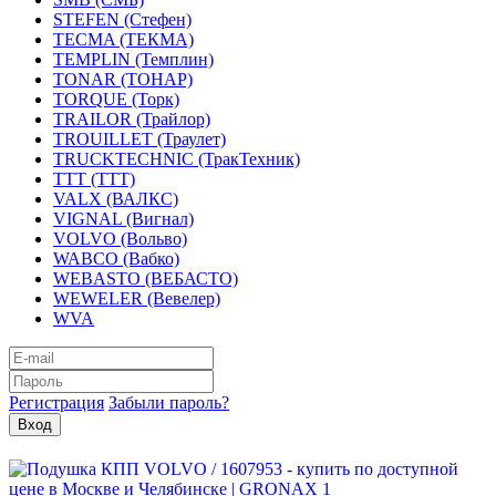
STEFEN (Стефен)
TECMA (ТЕКМА)
TEMPLIN (Темплин)
TONAR (ТОНАР)
TORQUE (Торк)
TRAILOR (Трайлор)
TROUILLET (Траулет)
TRUCKTECHNIC (ТракТехник)
TTT (ТТТ)
VALX (ВАЛКС)
VIGNAL (Вигнал)
VOLVO (Вольво)
WABCO (Вабко)
WEBASTO (ВЕБАСТО)
WEWELER (Вевелер)
WVA
Регистрация
Забыли пароль?