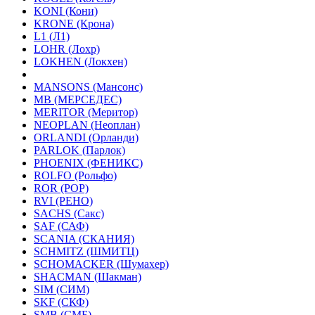
KONI (Кони)
KRONE (Крона)
L1 (Л1)
LOHR (Лохр)
LOKHEN (Локхен)
MANSONS (Мансонс)
MB (МЕРСЕДЕС)
MERITOR (Меритор)
NEOPLAN (Неоплан)
ORLANDI (Орланди)
PARLOK (Парлок)
PHOENIX (ФЕНИКС)
ROLFO (Рольфо)
ROR (РОР)
RVI (РЕНО)
SACHS (Сакс)
SAF (САФ)
SCANIA (СКАНИЯ)
SCHMITZ (ШМИТЦ)
SCHOMACKER (Шумахер)
SHACMAN (Шакман)
SIM (СИМ)
SKF (СКФ)
SMB (СМБ)