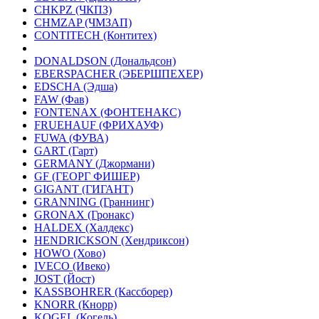
CHKPZ (ЧКПЗ)
CHMZAP (ЧМЗАП)
CONTITECH (Контитех)
DONALDSON (Дональдсон)
EBERSPACHER (ЭБЕРШПЕХЕР)
EDSCHA (Эдша)
FAW (Фав)
FONTENAX (ФОНТЕНАКС)
FRUEHAUF (ФРИХАУФ)
FUWA (ФУВА)
GART (Гарт)
GERMANY (Джормани)
GF (ГЕОРГ ФИШЕР)
GIGANT (ГИГАНТ)
GRANNING (Граннинг)
GRONAX (Гронакс)
HALDEX (Халдекс)
HENDRICKSON (Хендриксон)
HOWO (Хово)
IVECO (Ивеко)
JOST (Йост)
KASSBOHRER (Касcборер)
KNORR (Кнорр)
KOGEL (Когель)