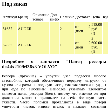
Под заказ
Описание
Доп.
Артикул
Бренд
Наличие
Доставка
Цена
Ку
товара
инфо
518.00
от 2
51657
AUGER
2
руб.
дней
(!)
2
от 2
600.00
52835
AUGER
1
дней
руб.
(!)
Подробнее о запчасти "Палец рессоры
d=44x210/M36x3 VOLVO"
Рессора (пружина) – упругий узел подвески любого
автомобиля, который обеспечивает передачу нагрузки от
кузова или рамы на ходовую часть, смягчая толчки и удары
при езде по выбоинам. Наиболее уязвимым элементом
является палец рессоры (болт), потому что именно он при
движении машины принимает на себя большую часть
тяжести. Часто поломки проявляются в виде потери
упругости листов, износе втулок и пальцев, срезании