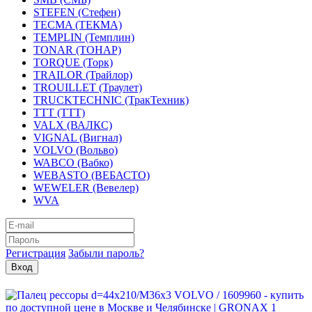
STEFEN (Стефен)
TECMA (ТЕКМА)
TEMPLIN (Темплин)
TONAR (ТОНАР)
TORQUE (Торк)
TRAILOR (Трайлор)
TROUILLET (Траулет)
TRUCKTECHNIC (ТракТехник)
TTT (ТТТ)
VALX (ВАЛКС)
VIGNAL (Вигнал)
VOLVO (Вольво)
WABCO (Вабко)
WEBASTO (ВЕБАСТО)
WEWELER (Вевелер)
WVA
Регистрация
Забыли пароль?