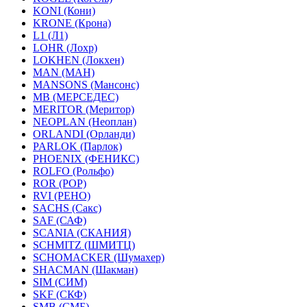
KONI (Кони)
KRONE (Крона)
L1 (Л1)
LOHR (Лохр)
LOKHEN (Локхен)
MAN (МАН)
MANSONS (Мансонс)
MB (МЕРСЕДЕС)
MERITOR (Меритор)
NEOPLAN (Неоплан)
ORLANDI (Орланди)
PARLOK (Парлок)
PHOENIX (ФЕНИКС)
ROLFO (Рольфо)
ROR (РОР)
RVI (РЕНО)
SACHS (Сакс)
SAF (САФ)
SCANIA (СКАНИЯ)
SCHMITZ (ШМИТЦ)
SCHOMACKER (Шумахер)
SHACMAN (Шакман)
SIM (СИМ)
SKF (СКФ)
SMB (СМБ)