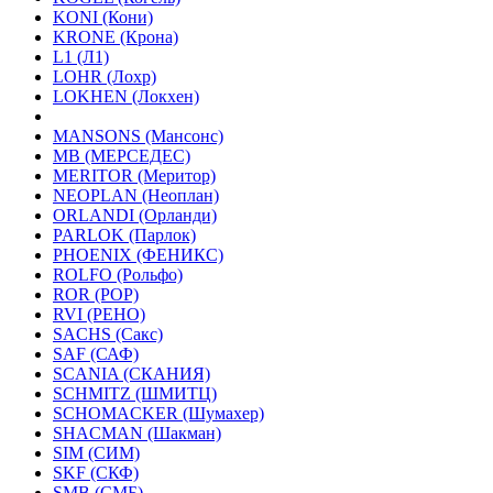
KONI (Кони)
KRONE (Крона)
L1 (Л1)
LOHR (Лохр)
LOKHEN (Локхен)
MANSONS (Мансонс)
MB (МЕРСЕДЕС)
MERITOR (Меритор)
NEOPLAN (Неоплан)
ORLANDI (Орланди)
PARLOK (Парлок)
PHOENIX (ФЕНИКС)
ROLFO (Рольфо)
ROR (РОР)
RVI (РЕНО)
SACHS (Сакс)
SAF (САФ)
SCANIA (СКАНИЯ)
SCHMITZ (ШМИТЦ)
SCHOMACKER (Шумахер)
SHACMAN (Шакман)
SIM (СИМ)
SKF (СКФ)
SMB (СМБ)