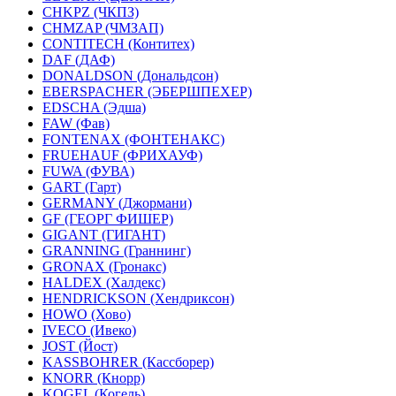
CHKPZ (ЧКПЗ)
CHMZAP (ЧМЗАП)
CONTITECH (Контитех)
DAF (ДАФ)
DONALDSON (Дональдсон)
EBERSPACHER (ЭБЕРШПЕХЕР)
EDSCHA (Эдша)
FAW (Фав)
FONTENAX (ФОНТЕНАКС)
FRUEHAUF (ФРИХАУФ)
FUWA (ФУВА)
GART (Гарт)
GERMANY (Джормани)
GF (ГЕОРГ ФИШЕР)
GIGANT (ГИГАНТ)
GRANNING (Граннинг)
GRONAX (Гронакс)
HALDEX (Халдекс)
HENDRICKSON (Хендриксон)
HOWO (Хово)
IVECO (Ивеко)
JOST (Йост)
KASSBOHRER (Касcборер)
KNORR (Кнорр)
KOGEL (Когель)