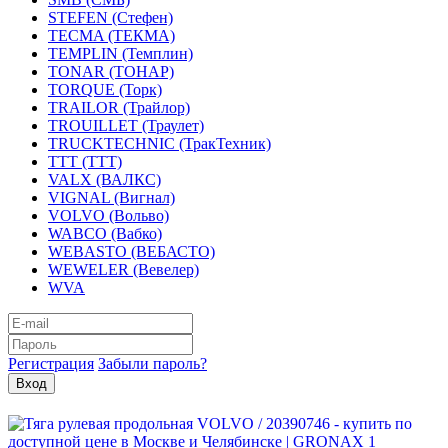
STEFEN (Стефен)
TECMA (ТЕКМА)
TEMPLIN (Темплин)
TONAR (ТОНАР)
TORQUE (Торк)
TRAILOR (Трайлор)
TROUILLET (Траулет)
TRUCKTECHNIC (ТракТехник)
TTT (ТТТ)
VALX (ВАЛКС)
VIGNAL (Вигнал)
VOLVO (Вольво)
WABCO (Вабко)
WEBASTO (ВЕБАСТО)
WEWELER (Вевелер)
WVA
Регистрация
Забыли пароль?