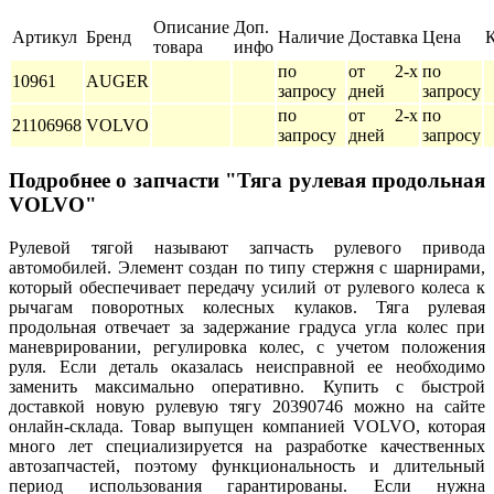
Описание
Доп.
Артикул
Бренд
Наличие
Доставка
Цена
товара
инфо
по
от 2-х
по
10961
AUGER
запросу
дней
запросу
по
от 2-х
по
21106968
VOLVO
запросу
дней
запросу
Подробнее о запчасти "Тяга рулевая продольная
VOLVO"
Рулевой тягой называют запчасть рулевого привода
автомобилей. Элемент создан по типу стержня с шарнирами,
который обеспечивает передачу усилий от рулевого колеса к
рычагам поворотных колесных кулаков. Тяга рулевая
продольная отвечает за задержание градуса угла колес при
маневрировании, регулировка колес, с учетом положения
руля. Если деталь оказалась неисправной ее необходимо
заменить максимально оперативно. Купить с быстрой
доставкой новую рулевую тягу 20390746 можно на сайте
онлайн-склада. Товар выпущен компанией VOLVO, которая
много лет специализируется на разработке качественных
автозапчастей, поэтому функциональность и длительный
период использования гарантированы. Если нужна