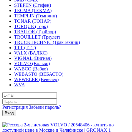
STEFEN (Стефен)
TECMA (ТЕКМА)
TEMPLIN (Темплин)
TONAR (ТОНАР)
TORQUE (Торк)
TRAILOR (Трайлор)
TROUILLET (Траулет)
TRUCKTECHNIC (ТракТехник)
TTT (ТТТ)
VALX (ВАЛКС)
VIGNAL (Вигнал)
VOLVO (Вольво)
WABCO (Вабко)
WEBASTO (ВЕБАСТО)
WEWELER (Вевелер)
WVA
Регистрация
Забыли пароль?