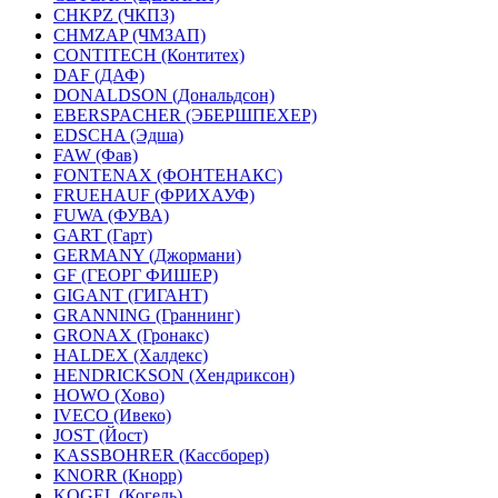
CHKPZ (ЧКПЗ)
CHMZAP (ЧМЗАП)
CONTITECH (Контитех)
DAF (ДАФ)
DONALDSON (Дональдсон)
EBERSPACHER (ЭБЕРШПЕХЕР)
EDSCHA (Эдша)
FAW (Фав)
FONTENAX (ФОНТЕНАКС)
FRUEHAUF (ФРИХАУФ)
FUWA (ФУВА)
GART (Гарт)
GERMANY (Джормани)
GF (ГЕОРГ ФИШЕР)
GIGANT (ГИГАНТ)
GRANNING (Граннинг)
GRONAX (Гронакс)
HALDEX (Халдекс)
HENDRICKSON (Хендриксон)
HOWO (Хово)
IVECO (Ивеко)
JOST (Йост)
KASSBOHRER (Касcборер)
KNORR (Кнорр)
KOGEL (Когель)