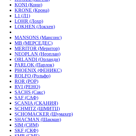
KONI (Кони)
KRONE (Крона)
L1 (Л1)
LOHR (Лохр)
LOKHEN (Локхен)
MANSONS (Мансонс)
MB (МЕРСЕДЕС)
MERITOR (Меритор)
NEOPLAN (Неоплан)
ORLANDI (Орланди)
PARLOK (Парлок)
PHOENIX (ФЕНИКС)
ROLFO (Рольфо)
ROR (РОР)
RVI (РЕНО)
SACHS (Сакс)
SAF (САФ)
SCANIA (СКАНИЯ)
SCHMITZ (ШМИТЦ)
SCHOMACKER (Шумахер)
SHACMAN (Шакман)
SIM (СИМ)
SKF (СКФ)
SMB (СМБ)