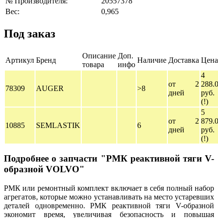
№ Производителя:
20557378
Вес:
0,965
Под заказ
Описание
Доп.
Артикул
Бренд
Наличие
Доставка
Цена
товара
инфо
4
от 2
288.
78309
AUGER
>8
дней
руб.
(!)
5
от 2
879.
10885
SEMLASTIK
6
дней
руб.
(!)
Подробнее о запчасти "РМК реактивной тяги V-
образной VOLVO"
РМК или ремонтный комплект включает в себя полный набор
агрегатов, которые можно устанавливать на место устаревших
деталей одновременно. РМК реактивной тяги V-образной
экономит время, увеличивая безопасность и повышая