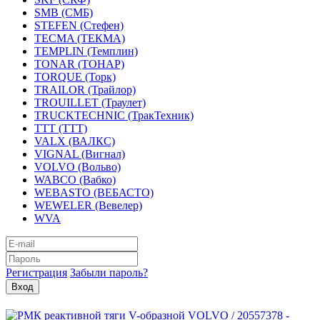
SMB (СМБ)
STEFEN (Стефен)
TECMA (ТЕКМА)
TEMPLIN (Темплин)
TONAR (ТОНАР)
TORQUE (Торк)
TRAILOR (Трайлор)
TROUILLET (Траулет)
TRUCKTECHNIC (ТракТехник)
TTT (ТТТ)
VALX (ВАЛКС)
VIGNAL (Вигнал)
VOLVO (Вольво)
WABCO (Вабко)
WEBASTO (ВЕБАСТО)
WEWELER (Вевелер)
WVA
Регистрация
Забыли пароль?