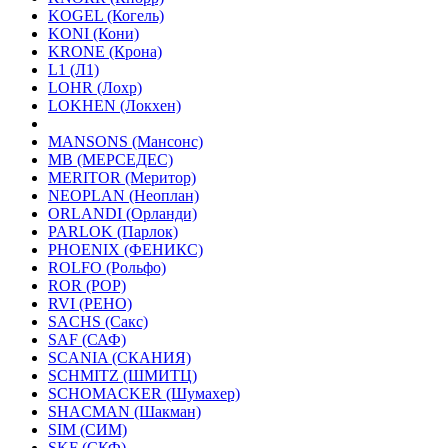
KOGEL (Когель)
KONI (Кони)
KRONE (Крона)
L1 (Л1)
LOHR (Лохр)
LOKHEN (Локхен)
MANSONS (Мансонс)
MB (МЕРСЕДЕС)
MERITOR (Меритор)
NEOPLAN (Неоплан)
ORLANDI (Орланди)
PARLOK (Парлок)
PHOENIX (ФЕНИКС)
ROLFO (Рольфо)
ROR (РОР)
RVI (РЕНО)
SACHS (Сакс)
SAF (САФ)
SCANIA (СКАНИЯ)
SCHMITZ (ШМИТЦ)
SCHOMACKER (Шумахер)
SHACMAN (Шакман)
SIM (СИМ)
SKF (СКФ)