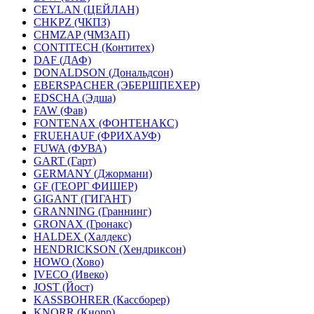
CEYLAN (ЦЕЙЛАН)
CHKPZ (ЧКПЗ)
CHMZAP (ЧМЗАП)
CONTITECH (Контитех)
DAF (ДАФ)
DONALDSON (Дональдсон)
EBERSPACHER (ЭБЕРШПЕХЕР)
EDSCHA (Эдша)
FAW (Фав)
FONTENAX (ФОНТЕНАКС)
FRUEHAUF (ФРИХАУФ)
FUWA (ФУВА)
GART (Гарт)
GERMANY (Джормани)
GF (ГЕОРГ ФИШЕР)
GIGANT (ГИГАНТ)
GRANNING (Граннинг)
GRONAX (Гронакс)
HALDEX (Халдекс)
HENDRICKSON (Хендриксон)
HOWO (Хово)
IVECO (Ивеко)
JOST (Йост)
KASSBOHRER (Касcборер)
KNORR (Кнорр)