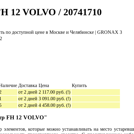
H 12 VOLVO / 20741710
2
Наличие
Доставка
Цена
Купить
2
от 2 дней
2 117.00 руб.
(!)
1
от 2 дней
3 091.00 руб.
(!)
5
от 2 дней
4 458.00 руб.
(!)
нтр FH 12 VOLVO"
 элементов, которые можно устанавливать на место устаревш