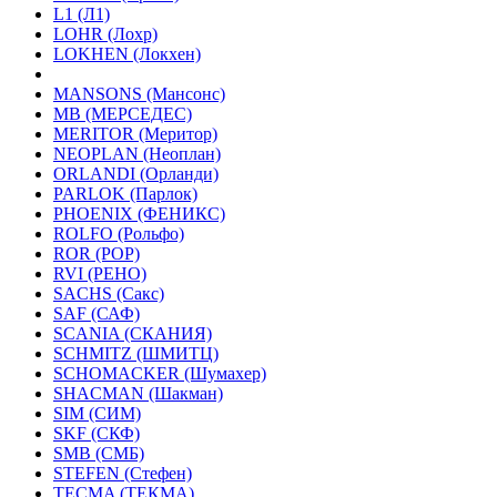
L1 (Л1)
LOHR (Лохр)
LOKHEN (Локхен)
MANSONS (Мансонс)
MB (МЕРСЕДЕС)
MERITOR (Меритор)
NEOPLAN (Неоплан)
ORLANDI (Орланди)
PARLOK (Парлок)
PHOENIX (ФЕНИКС)
ROLFO (Рольфо)
ROR (РОР)
RVI (РЕНО)
SACHS (Сакс)
SAF (САФ)
SCANIA (СКАНИЯ)
SCHMITZ (ШМИТЦ)
SCHOMACKER (Шумахер)
SHACMAN (Шакман)
SIM (СИМ)
SKF (СКФ)
SMB (СМБ)
STEFEN (Стефен)
TECMA (ТЕКМА)