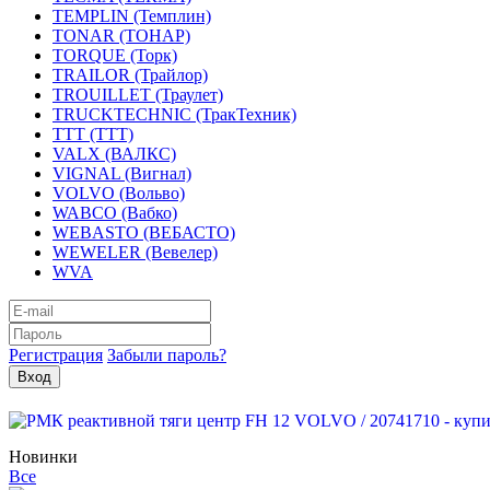
TEMPLIN (Темплин)
TONAR (ТОНАР)
TORQUE (Торк)
TRAILOR (Трайлор)
TROUILLET (Траулет)
TRUCKTECHNIC (ТракТехник)
TTT (ТТТ)
VALX (ВАЛКС)
VIGNAL (Вигнал)
VOLVO (Вольво)
WABCO (Вабко)
WEBASTO (ВЕБАСТО)
WEWELER (Вевелер)
WVA
Регистрация
Забыли пароль?
Новинки
Все