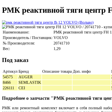
РМК реактивной тяги центр F
Наименование:
РМК реактивной тяги центр FH 1
Производитель / Поставщик:
VOLVO
№ Производителя:
20741710
Вес:
1,29
Под заказ
Артикул
Бренд
Описание товара
Доп. инфо
54575
AUGER
8466
SEMLASTIK
226111
CEI
Подробнее о запчасти "РМК реактивной тяги це
РМК или ремонтный комплект включает в себя полный набор