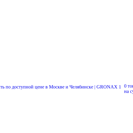
0 то
на 