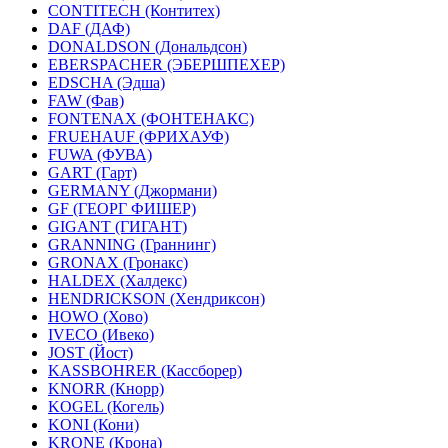
CONTITECH (Контитех)
DAF (ДАФ)
DONALDSON (Дональдсон)
EBERSPACHER (ЭБЕРШПЕХЕР)
EDSCHA (Эдша)
FAW (Фав)
FONTENAX (ФОНТЕНАКС)
FRUEHAUF (ФРИХАУФ)
FUWA (ФУВА)
GART (Гарт)
GERMANY (Джормани)
GF (ГЕОРГ ФИШЕР)
GIGANT (ГИГАНТ)
GRANNING (Граннинг)
GRONAX (Гронакс)
HALDEX (Халдекс)
HENDRICKSON (Хендриксон)
HOWO (Хово)
IVECO (Ивеко)
JOST (Йост)
KASSBOHRER (Касcборер)
KNORR (Кнорр)
KOGEL (Когель)
KONI (Кони)
KRONE (Крона)