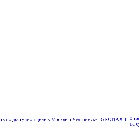
0 то
на 