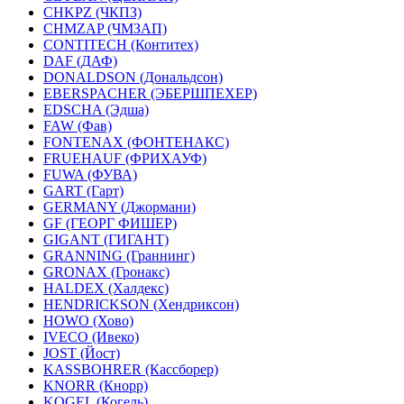
CHKPZ (ЧКПЗ)
CHMZAP (ЧМЗАП)
CONTITECH (Контитех)
DAF (ДАФ)
DONALDSON (Дональдсон)
EBERSPACHER (ЭБЕРШПЕХЕР)
EDSCHA (Эдша)
FAW (Фав)
FONTENAX (ФОНТЕНАКС)
FRUEHAUF (ФРИХАУФ)
FUWA (ФУВА)
GART (Гарт)
GERMANY (Джормани)
GF (ГЕОРГ ФИШЕР)
GIGANT (ГИГАНТ)
GRANNING (Граннинг)
GRONAX (Гронакс)
HALDEX (Халдекс)
HENDRICKSON (Хендриксон)
HOWO (Хово)
IVECO (Ивеко)
JOST (Йост)
KASSBOHRER (Касcборер)
KNORR (Кнорр)
KOGEL (Когель)