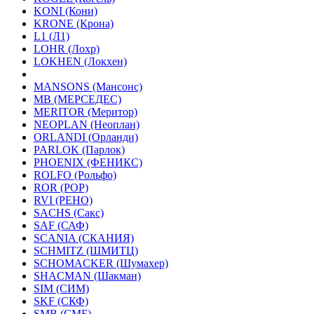
KONI (Кони)
KRONE (Крона)
L1 (Л1)
LOHR (Лохр)
LOKHEN (Локхен)
MANSONS (Мансонс)
MB (МЕРСЕДЕС)
MERITOR (Меритор)
NEOPLAN (Неоплан)
ORLANDI (Орланди)
PARLOK (Парлок)
PHOENIX (ФЕНИКС)
ROLFO (Рольфо)
ROR (РОР)
RVI (РЕНО)
SACHS (Сакс)
SAF (САФ)
SCANIA (СКАНИЯ)
SCHMITZ (ШМИТЦ)
SCHOMACKER (Шумахер)
SHACMAN (Шакман)
SIM (СИМ)
SKF (СКФ)
SMB (СМБ)