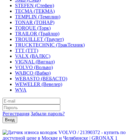
STEFEN (Стефен)
TECMA (ТЕКМА)
TEMPLIN (Темплин)
TONAR (ТОНАР)
TORQUE (Торк)
TRAILOR (Трайлор)
TROUILLET (Траулет)
TRUCKTECHNIC (ТракТехник)
TTT (ТТТ)
VALX (ВАЛКС)
VIGNAL (Вигнал)
VOLVO (Вольво)
WABCO (Вабко)
WEBASTO (ВЕБАСТО)
WEWELER (Вевелер)
WVA
Регистрация
Забыли пароль?