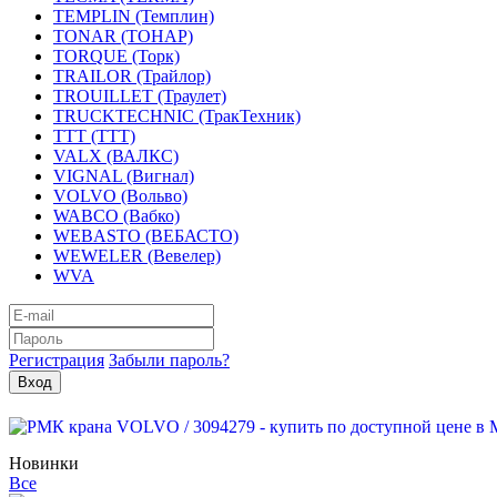
TEMPLIN (Темплин)
TONAR (ТОНАР)
TORQUE (Торк)
TRAILOR (Трайлор)
TROUILLET (Траулет)
TRUCKTECHNIC (ТракТехник)
TTT (ТТТ)
VALX (ВАЛКС)
VIGNAL (Вигнал)
VOLVO (Вольво)
WABCO (Вабко)
WEBASTO (ВЕБАСТО)
WEWELER (Вевелер)
WVA
Регистрация
Забыли пароль?
Новинки
Все