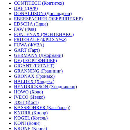
CONTITECH (Контитех)
DAF (ДАФ)
DONALDSON (Дональдсон)
EBERSPACHER (ЭБЕРШПЕХЕР)
EDSCHA (Эдша)
FAW (Фав)
FONTENAX (ФОНТЕНАКС)
FRUEHAUF (ФРИХАУФ)
FUWA (ФУВА)
GART (Гарт)
GERMANY (Джормани)
GF (ГЕОРГ ФИШЕР)
GIGANT (ГИГАНТ)
GRANNING (Граннинг)
GRONAX (Гронакс)
HALDEX (Халдекс)
HENDRICKSON (Хендриксон)
HOWO (Хово)
IVECO (Ивеко)
JOST (Йост)
KASSBOHRER (Касcборер)
KNORR (Кнорр)
KOGEL (Когель)
KONI (Кони)
KRONE (Крона)