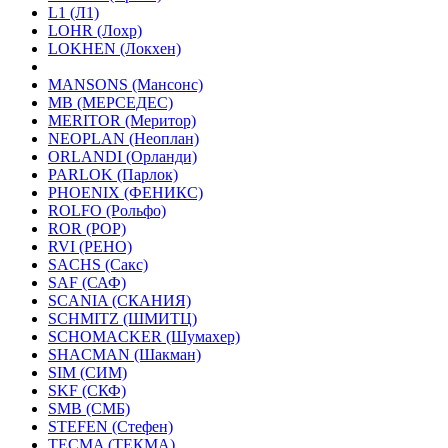
L1 (Л1)
LOHR (Лохр)
LOKHEN (Локхен)
MANSONS (Мансонс)
MB (МЕРСЕДЕС)
MERITOR (Меритор)
NEOPLAN (Неоплан)
ORLANDI (Орланди)
PARLOK (Парлок)
PHOENIX (ФЕНИКС)
ROLFO (Рольфо)
ROR (РОР)
RVI (РЕНО)
SACHS (Сакс)
SAF (САФ)
SCANIA (СКАНИЯ)
SCHMITZ (ШМИТЦ)
SCHOMACKER (Шумахер)
SHACMAN (Шакман)
SIM (СИМ)
SKF (СКФ)
SMB (СМБ)
STEFEN (Стефен)
TECMA (ТЕКМА)