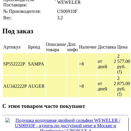
WEWELER
Поставщик:
№ Производителя:
US06910F
Вес:
3,2
Под заказ
Описание
Доп.
Артикул
Бренд
Наличие
Доставка
Цена
товара
инфо
2
от 2
577.00
SP552222P
SAMPA
>8
дней
руб.
(!)
2
от 2
875.00
AU342222P
AUGER
>8
дней
руб.
(!)
С этим товаром часто покупают