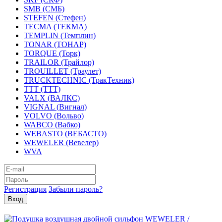
SMB (СМБ)
STEFEN (Стефен)
TECMA (ТЕКМА)
TEMPLIN (Темплин)
TONAR (ТОНАР)
TORQUE (Торк)
TRAILOR (Трайлор)
TROUILLET (Траулет)
TRUCKTECHNIC (ТракТехник)
TTT (ТТТ)
VALX (ВАЛКС)
VIGNAL (Вигнал)
VOLVO (Вольво)
WABCO (Вабко)
WEBASTO (ВЕБАСТО)
WEWELER (Вевелер)
WVA
Регистрация
Забыли пароль?