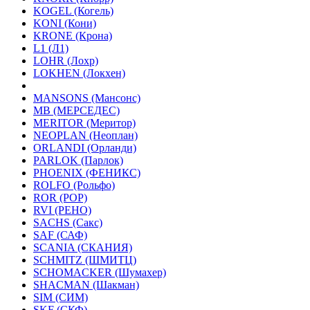
KOGEL (Когель)
KONI (Кони)
KRONE (Крона)
L1 (Л1)
LOHR (Лохр)
LOKHEN (Локхен)
MANSONS (Мансонс)
MB (МЕРСЕДЕС)
MERITOR (Меритор)
NEOPLAN (Неоплан)
ORLANDI (Орланди)
PARLOK (Парлок)
PHOENIX (ФЕНИКС)
ROLFO (Рольфо)
ROR (РОР)
RVI (РЕНО)
SACHS (Сакс)
SAF (САФ)
SCANIA (СКАНИЯ)
SCHMITZ (ШМИТЦ)
SCHOMACKER (Шумахер)
SHACMAN (Шакман)
SIM (СИМ)
SKF (СКФ)