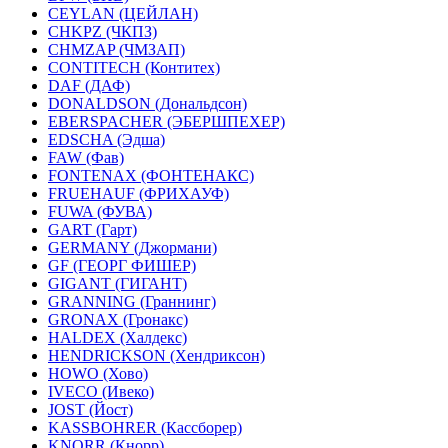
CEYLAN (ЦЕЙЛАН)
CHKPZ (ЧКПЗ)
CHMZAP (ЧМЗАП)
CONTITECH (Контитех)
DAF (ДАФ)
DONALDSON (Дональдсон)
EBERSPACHER (ЭБЕРШПЕХЕР)
EDSCHA (Эдша)
FAW (Фав)
FONTENAX (ФОНТЕНАКС)
FRUEHAUF (ФРИХАУФ)
FUWA (ФУВА)
GART (Гарт)
GERMANY (Джормани)
GF (ГЕОРГ ФИШЕР)
GIGANT (ГИГАНТ)
GRANNING (Граннинг)
GRONAX (Гронакс)
HALDEX (Халдекс)
HENDRICKSON (Хендриксон)
HOWO (Хово)
IVECO (Ивеко)
JOST (Йост)
KASSBOHRER (Касcборер)
KNORR (Кнорр)