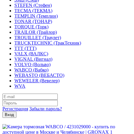
STEFEN (Стефен)
TECMA (ТЕКМА)
TEMPLIN (Темплин)
TONAR (ТОНАР)
TORQUE (Торк)
TRAILOR (Трайлор)
TROUILLET (Траулет)
TRUCKTECHNIC (ТракТехник)
TTT (ТТТ)
VALX (ВАЛКС)
VIGNAL (Вигнал)
VOLVO (Вольво)
WABCO (Вабко)
WEBASTO (ВЕБАСТО)
WEWELER (Вевелер)
WVA
Регистрация
Забыли пароль?