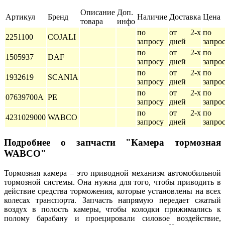
Описание
Доп.
Артикул
Бренд
Наличие
Доставка
Цена
товара
инфо
по
от 2-х
по
2251100
COJALI
запросу
дней
запро
по
от 2-х
по
1505937
DAF
запросу
дней
запро
по
от 2-х
по
1932619
SCANIA
запросу
дней
запро
по
от 2-х
по
07639700A
PE
запросу
дней
запро
по
от 2-х
по
4231029000
WABCO
запросу
дней
запро
Подробнее о запчасти "Камера тормозная
WABCO"
Тормозная камера – это приводной механизм автомобильной
тормозной системы. Она нужна для того, чтобы приводить в
действие средства торможения, которые установлены на всех
колесах транспорта. Запчасть напрямую передает сжатый
воздух в полость камеры, чтобы колодки прижимались к
полому барабану и проецировали силовое воздействие,