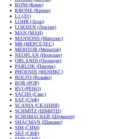
KONI (Кони)
KRONE (Крона)
L1 (Л1)
LOHR (Лохр)
LOKHEN (Локхен)
MAN (МАН)
MANSONS (Мансонс)
MB (МЕРСЕДЕС)
MERITOR (Меритор)
NEOPLAN (Неоплан)
ORLANDI (Орланди)
PARLOK (Парлок)
PHOENIX (ФЕНИКС)
ROLFO (Рольфо)
ROR (РОР)
RVI (РЕНО)
SACHS (Сакс)
SAF (САФ)
SCANIA (СКАНИЯ)
SCHMITZ (ШМИТЦ)
SCHOMACKER (Шумахер)
SHACMAN (Шакман)
SIM (СИМ)
SKF (СКФ)
SMB (СМБ)