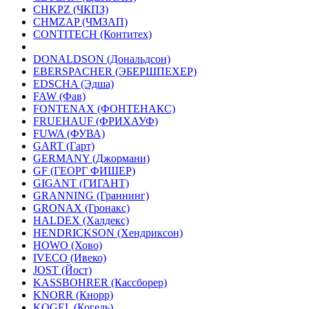
CHKPZ (ЧКПЗ)
CHMZAP (ЧМЗАП)
CONTITECH (Контитех)
DONALDSON (Дональдсон)
EBERSPACHER (ЭБЕРШПЕХЕР)
EDSCHA (Эдша)
FAW (Фав)
FONTENAX (ФОНТЕНАКС)
FRUEHAUF (ФРИХАУФ)
FUWA (ФУВА)
GART (Гарт)
GERMANY (Джормани)
GF (ГЕОРГ ФИШЕР)
GIGANT (ГИГАНТ)
GRANNING (Граннинг)
GRONAX (Гронакс)
HALDEX (Халдекс)
HENDRICKSON (Хендриксон)
HOWO (Хово)
IVECO (Ивеко)
JOST (Йост)
KASSBOHRER (Касcборер)
KNORR (Кнорр)
KOGEL (Когель)