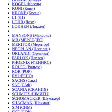
KOGEL (Когель)
KONI (Кони)
KRONE (Крона)
L1 (Л1)
LOHR (Лохр)
LOKHEN (Локхен)
MANSONS (Мансонс)
MB (МЕРСЕДЕС)
MERITOR (Меритор)
NEOPLAN (Неоплан)
ORLANDI (Орланди)
PARLOK (Парлок)
PHOENIX (ФЕНИКС)
ROLFO (Рольфо)
ROR (РОР)
RVI (РЕНО)
SACHS (Сакс)
SAF (САФ)
SCANIA (СКАНИЯ)
SCHMITZ (ШМИТЦ)
SCHOMACKER (Шумахер)
SHACMAN (Шакман)
SIM (СИМ)
SKF (СКФ)