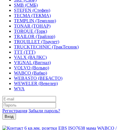
SMB (СМБ)
STEFEN (Стефен)
TECMA (ТЕКМА)
TEMPLIN (Темплин)
TONAR (ТОНАР)
TORQUE (Торк)
TRAILOR (Трайлор)
TROUILLET (Траулет)
TRUCKTECHNIC (ТракТехник)
TTT (ТТТ)
VALX (ВАЛКС)
VIGNAL (Вигнал)
VOLVO (Вольво)
WABCO (Вабко)
WEBASTO (ВЕБАСТО)
WEWELER (Вевелер)
WVA
Регистрация
Забыли пароль?