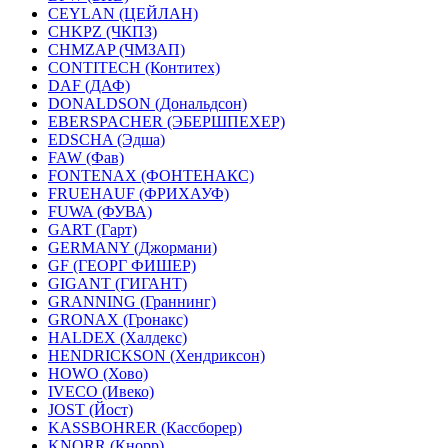
CEYLAN (ЦЕЙЛАН)
CHKPZ (ЧКПЗ)
CHMZAP (ЧМЗАП)
CONTITECH (Контитех)
DAF (ДАФ)
DONALDSON (Дональдсон)
EBERSPACHER (ЭБЕРШПЕХЕР)
EDSCHA (Эдша)
FAW (Фав)
FONTENAX (ФОНТЕНАКС)
FRUEHAUF (ФРИХАУФ)
FUWA (ФУВА)
GART (Гарт)
GERMANY (Джормани)
GF (ГЕОРГ ФИШЕР)
GIGANT (ГИГАНТ)
GRANNING (Граннинг)
GRONAX (Гронакс)
HALDEX (Халдекс)
HENDRICKSON (Хендриксон)
HOWO (Хово)
IVECO (Ивеко)
JOST (Йост)
KASSBOHRER (Касcборер)
KNORR (Кнорр)