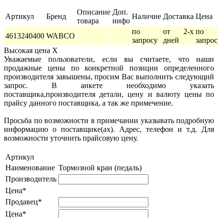
Описание
Доп.
Артикул
Бренд
Наличие
Доставка
Цена
товара
инфо
по
от 2-х
по
4613240400
WABCO
запросу
дней
запрос
Высокая цена
X
Уважаемые пользователи, если вы считаете, что наши
продажные цены по конкретной позиции определенного
производителя завышены, просим Вас выполнить следующий
запрос. В анкете необходимо указать
поставщика,производителя детали, цену и валюту цены по
прайсу данного поставщика, а так же примечение.
Просьба по возможности в примечании указывать подробную
информацию о поставщике(ах). Адрес, телефон и т.д. Для
возможности уточнить прайсовую цену.
Артикул
Наименование
Тормозной кран (педаль)
Производитель
Цена*
Продавец*
Цена*