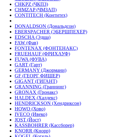
CHKPZ (ЧКПЗ)
CHMZAP (ЧМЗАП)
CONTITECH (Контитех)
DONALDSON (Дональдсон)
EBERSPACHER (ЭБЕРШПЕХЕР)
EDSCHA (Эдша)
FAW (Фав)
FONTENAX (ФОНТЕНАКС)
FRUEHAUF (ФРИХАУФ)
FUWA (ФУВА)
GART (Гарт)
GERMANY (Джормани)
GF (ГЕОРГ ФИШЕР)
GIGANT (ГИГАНТ)
GRANNING (Граннинг)
GRONAX (Гронакс)
HALDEX (Халдекс)
HENDRICKSON (Хендриксон)
HOWO (Хово)
IVECO (Ивеко)
JOST (Йост)
KASSBOHRER (Касcборер)
KNORR (Кнорр)
KOGEL (Когель)