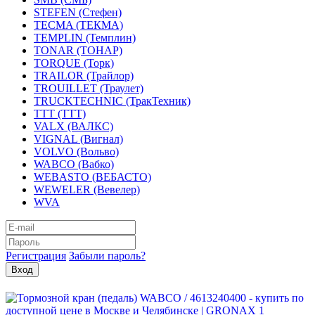
STEFEN (Стефен)
TECMA (ТЕКМА)
TEMPLIN (Темплин)
TONAR (ТОНАР)
TORQUE (Торк)
TRAILOR (Трайлор)
TROUILLET (Траулет)
TRUCKTECHNIC (ТракТехник)
TTT (ТТТ)
VALX (ВАЛКС)
VIGNAL (Вигнал)
VOLVO (Вольво)
WABCO (Вабко)
WEBASTO (ВЕБАСТО)
WEWELER (Вевелер)
WVA
Регистрация
Забыли пароль?