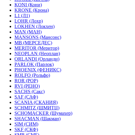
KONI (Кони)
KRONE (Крона)
L1 (Л1)
LOHR (Лохр)
LOKHEN (Локхен)
MAN (МАН)
MANSONS (Мансонс)
MB (МЕРСЕДЕС)
MERITOR (Меритор)
NEOPLAN (Неоплан)
ORLANDI (Орланди)
PARLOK (Парлок)
PHOENIX (ФЕНИКС)
ROLFO (Рольфо)
ROR (РОР)
RVI (РЕНО)
SACHS (Сакс)
SAF (САФ)
SCANIA (СКАНИЯ)
SCHMITZ (ШМИТЦ)
SCHOMACKER (Шумахер)
SHACMAN (Шакман)
SIM (СИМ)
SKF (СКФ)
SMB (СМБ)