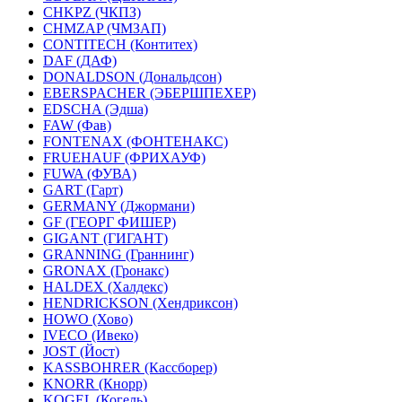
CHKPZ (ЧКПЗ)
CHMZAP (ЧМЗАП)
CONTITECH (Контитех)
DAF (ДАФ)
DONALDSON (Дональдсон)
EBERSPACHER (ЭБЕРШПЕХЕР)
EDSCHA (Эдша)
FAW (Фав)
FONTENAX (ФОНТЕНАКС)
FRUEHAUF (ФРИХАУФ)
FUWA (ФУВА)
GART (Гарт)
GERMANY (Джормани)
GF (ГЕОРГ ФИШЕР)
GIGANT (ГИГАНТ)
GRANNING (Граннинг)
GRONAX (Гронакс)
HALDEX (Халдекс)
HENDRICKSON (Хендриксон)
HOWO (Хово)
IVECO (Ивеко)
JOST (Йост)
KASSBOHRER (Касcборер)
KNORR (Кнорр)
KOGEL (Когель)