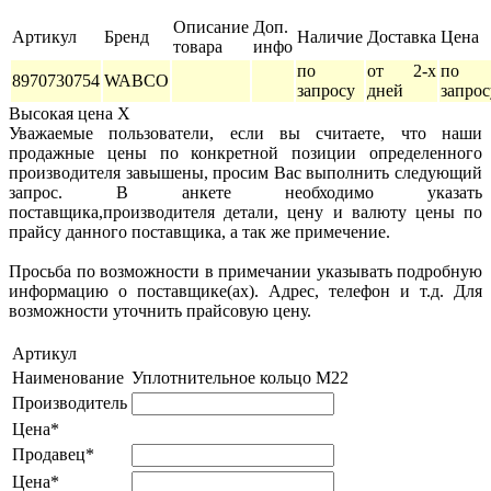
Описание
Доп.
Артикул
Бренд
Наличие
Доставка
Цена
товара
инфо
по
от 2-х
по
8970730754
WABCO
запросу
дней
запрос
Высокая цена
X
Уважаемые пользователи, если вы считаете, что наши
продажные цены по конкретной позиции определенного
производителя завышены, просим Вас выполнить следующий
запрос. В анкете необходимо указать
поставщика,производителя детали, цену и валюту цены по
прайсу данного поставщика, а так же примечение.
Просьба по возможности в примечании указывать подробную
информацию о поставщике(ах). Адрес, телефон и т.д. Для
возможности уточнить прайсовую цену.
Артикул
Наименование
Уплотнительное кольцо М22
Производитель
Цена*
Продавец*
Цена*