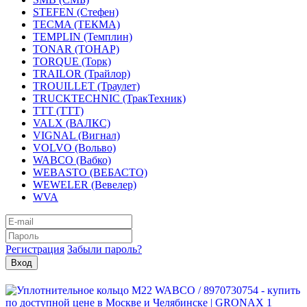
STEFEN (Стефен)
TECMA (ТЕКМА)
TEMPLIN (Темплин)
TONAR (ТОНАР)
TORQUE (Торк)
TRAILOR (Трайлор)
TROUILLET (Траулет)
TRUCKTECHNIC (ТракТехник)
TTT (ТТТ)
VALX (ВАЛКС)
VIGNAL (Вигнал)
VOLVO (Вольво)
WABCO (Вабко)
WEBASTO (ВЕБАСТО)
WEWELER (Вевелер)
WVA
Регистрация
Забыли пароль?