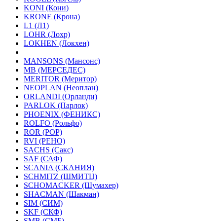
KONI (Кони)
KRONE (Крона)
L1 (Л1)
LOHR (Лохр)
LOKHEN (Локхен)
MANSONS (Мансонс)
MB (МЕРСЕДЕС)
MERITOR (Меритор)
NEOPLAN (Неоплан)
ORLANDI (Орланди)
PARLOK (Парлок)
PHOENIX (ФЕНИКС)
ROLFO (Рольфо)
ROR (РОР)
RVI (РЕНО)
SACHS (Сакс)
SAF (САФ)
SCANIA (СКАНИЯ)
SCHMITZ (ШМИТЦ)
SCHOMACKER (Шумахер)
SHACMAN (Шакман)
SIM (СИМ)
SKF (СКФ)
SMB (СМБ)