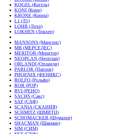
KOGEL (Когель)
KONI (Кони)
KRONE (Крона)
L1 (Л1)
LOHR (Лохр)
LOKHEN (Локхен)
MANSONS (Мансонс)
MB (МЕРСЕДЕС)
MERITOR (Меритор)
NEOPLAN (Неоплан)
ORLANDI (Орланди)
PARLOK (Парлок)
PHOENIX (ФЕНИКС)
ROLFO (Рольфо)
ROR (РОР)
RVI (РЕНО)
SACHS (Сакс)
SAF (САФ)
SCANIA (СКАНИЯ)
SCHMITZ (ШМИТЦ)
SCHOMACKER (Шумахер)
SHACMAN (Шакман)
SIM (СИМ)
SKF (СКФ)