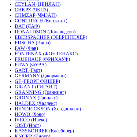
CEYLAN (ЦЕЙЛАН)
CHKPZ (ЧКПЗ)
CHMZAP (ЧМЗАП)
CONTITECH (Контитех)
DAF (ДАФ)
DONALDSON (Дональдсон)
EBERSPACHER (ЭБЕРШПЕХЕР)
EDSCHA (Эдша)
FAW (Фав)
FONTENAX (ФОНТЕНАКС)
FRUEHAUF (ФРИХАУФ)
FUWA (ФУВА)
GART (Гарт)
GERMANY (Джормани)
GF (ГЕОРГ ФИШЕР)
GIGANT (ГИГАНТ)
GRANNING (Граннинг)
GRONAX (Гронакс)
HALDEX (Халдекс)
HENDRICKSON (Хендриксон)
HOWO (Хово)
IVECO (Ивеко)
JOST (Йост)
KASSBOHRER (Касcборер)
KNORR (Кнорр)