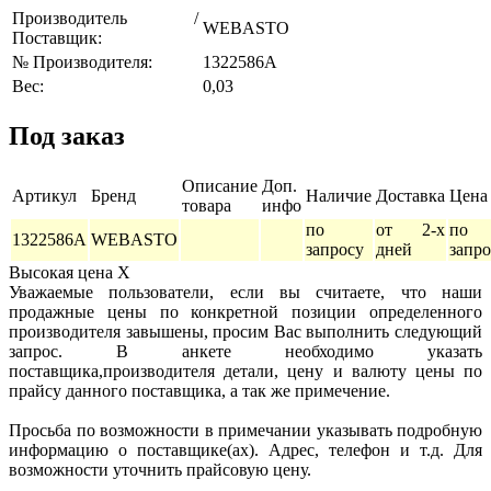
Производитель /
WEBASTO
Поставщик:
№ Производителя:
1322586A
Вес:
0,03
Под заказ
Описание
Доп.
Артикул
Бренд
Наличие
Доставка
Цена
товара
инфо
по
от 2-х
по
1322586A
WEBASTO
запросу
дней
запро
Высокая цена
X
Уважаемые пользователи, если вы считаете, что наши
продажные цены по конкретной позиции определенного
производителя завышены, просим Вас выполнить следующий
запрос. В анкете необходимо указать
поставщика,производителя детали, цену и валюту цены по
прайсу данного поставщика, а так же примечение.
Просьба по возможности в примечании указывать подробную
информацию о поставщике(ах). Адрес, телефон и т.д. Для
возможности уточнить прайсовую цену.