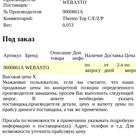
WEBASTO
Поставщик:
№ Производителя:
9000861A
Комментарий:
Thermo Top C/E/Z/P
Вес:
0,053
Под заказ
Описание
Доп.
Артикул
Бренд
Наличие
Доставка
Цена
товара
инфо
по
от 2-х
по
9000861A
WEBASTO
запросу
дней
запро
Высокая цена
X
Уважаемые пользователи, если вы считаете, что наши
продажные цены по конкретной позиции определенного
производителя завышены, просим Вас выполнить следующий
запрос. В анкете необходимо указать
поставщика,производителя детали, цену и валюту цены по
прайсу данного поставщика, а так же примечение.
Просьба по возможности в примечании указывать подробную
информацию о поставщике(ах). Адрес, телефон и т.д. Для
возможности уточнить прайсовую цену.