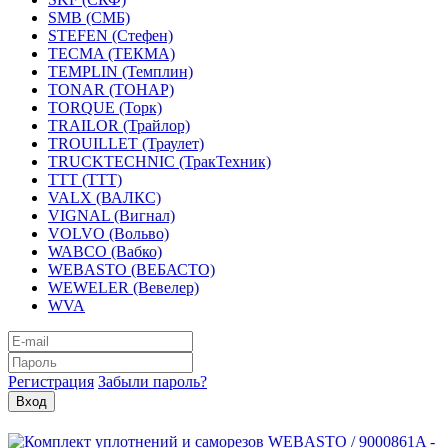
SMB (СМБ)
STEFEN (Стефен)
TECMA (ТЕКМА)
TEMPLIN (Темплин)
TONAR (ТОНАР)
TORQUE (Торк)
TRAILOR (Трайлор)
TROUILLET (Траулет)
TRUCKTECHNIC (ТракТехник)
TTT (ТТТ)
VALX (ВАЛКС)
VIGNAL (Вигнал)
VOLVO (Вольво)
WABCO (Вабко)
WEBASTO (ВЕБАСТО)
WEWELER (Вевелер)
WVA
Регистрация
Забыли пароль?