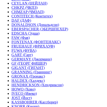
CEYLAN (ЦЕЙЛАН)
CHKPZ (ЧКПЗ)
CHMZAP (ЧМЗАП)
CONTITECH (Контитех)
DAF (ДАФ)
DONALDSON (Дональдсон)
EBERSPACHER (ЭБЕРШПЕХЕР)
EDSCHA (Эдша)
FAW (Фав)
FONTENAX (ФОНТЕНАКС)
FRUEHAUF (ФРИХАУФ)
FUWA (ФУВА)
GART (Гарт)
GERMANY (Джормани)
GF (ГЕОРГ ФИШЕР)
GIGANT (ГИГАНТ)
GRANNING (Граннинг)
GRONAX (Гронакс)
HALDEX (Халдекс)
HENDRICKSON (Хендриксон)
HOWO (Хово)
IVECO (Ивеко)
JOST (Йост)
KASSBOHRER (Касcборер)
KNORR (Кнорр)