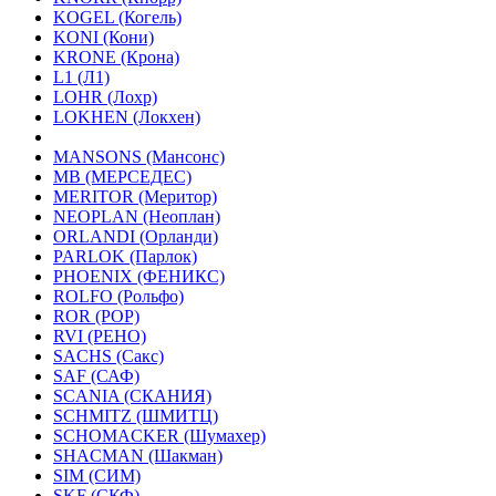
KOGEL (Когель)
KONI (Кони)
KRONE (Крона)
L1 (Л1)
LOHR (Лохр)
LOKHEN (Локхен)
MANSONS (Мансонс)
MB (МЕРСЕДЕС)
MERITOR (Меритор)
NEOPLAN (Неоплан)
ORLANDI (Орланди)
PARLOK (Парлок)
PHOENIX (ФЕНИКС)
ROLFO (Рольфо)
ROR (РОР)
RVI (РЕНО)
SACHS (Сакс)
SAF (САФ)
SCANIA (СКАНИЯ)
SCHMITZ (ШМИТЦ)
SCHOMACKER (Шумахер)
SHACMAN (Шакман)
SIM (СИМ)
SKF (СКФ)