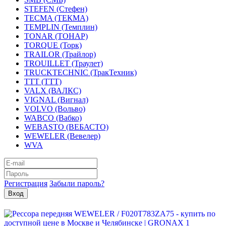
STEFEN (Стефен)
TECMA (ТЕКМА)
TEMPLIN (Темплин)
TONAR (ТОНАР)
TORQUE (Торк)
TRAILOR (Трайлор)
TROUILLET (Траулет)
TRUCKTECHNIC (ТракТехник)
TTT (ТТТ)
VALX (ВАЛКС)
VIGNAL (Вигнал)
VOLVO (Вольво)
WABCO (Вабко)
WEBASTO (ВЕБАСТО)
WEWELER (Вевелер)
WVA
Регистрация
Забыли пароль?