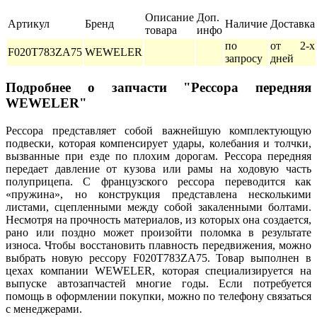
Описание
Доп.
Артикул
Бренд
Наличие
Доставка
товара
инфо
по
от 2-х
F020T783ZA75
WEWELER
запросу
дней
Подробнее о запчасти "Рессора передняя
WEWELER"
Рессора представляет собой важнейшую комплектующую
подвески, которая компенсирует удары, колебания и толчки,
вызванные при езде по плохим дорогам. Рессора передняя
передает давление от кузова или рамы на ходовую часть
полуприцепа. С французского рессора переводится как
«пружина», но конструкция представлена несколькими
листами, сцепленными между собой закаленными болтами.
Несмотря на прочность материалов, из которых она создается,
рано или поздно может произойти поломка в результате
износа. Чтобы восстановить плавность передвижения, можно
выбрать новую рессору F020T783ZA75. Товар выполнен в
цехах компании WEWELER, которая специализируется на
выпуске автозапчастей многие годы. Если потребуется
помощь в оформлении покупки, можно по телефону связаться
с менеджерами.