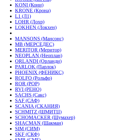
KONI (Кони)
KRONE (Крона)
L1 (Л1)
LOHR (Лохр)
LOKHEN (Локхен)
MANSONS (Мансонс)
MB (МЕРСЕДЕС)
MERITOR (Меритор)
NEOPLAN (Неоплан)
ORLANDI (Орланди)
PARLOK (Парлок)
PHOENIX (ФЕНИКС)
ROLFO (Рольфо)
ROR (РОР)
RVI (РЕНО)
SACHS (Сакс)
SAF (САФ)
SCANIA (СКАНИЯ)
SCHMITZ (ШМИТЦ)
SCHOMACKER (Шумахер)
SHACMAN (Шакман)
SIM (СИМ)
SKF (СКФ)
SMB (СМБ)