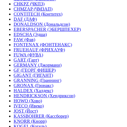
CHKPZ (ЧКПЗ)
CHMZAP (ЧМЗАП)
CONTITECH (Контитех)
DAF (ДАФ)
DONALDSON (Дональдсон)
EBERSPACHER (ЭБЕРШПЕХЕР)
EDSCHA (Эдша)
FAW (Фав)
FONTENAX (ФОНТЕНАКС)
FRUEHAUF (ФРИХАУФ)
FUWA (ФУВА)
GART (Гарт)
GERMANY (Джормани)
GF (ГЕОРГ ФИШЕР)
GIGANT (ГИГАНТ)
GRANNING (Граннинг)
GRONAX (Гронакс)
HALDEX (Халдекс)
HENDRICKSON (Хендриксон)
HOWO (Хово)
IVECO (Ивеко)
JOST (Йост)
KASSBOHRER (Касcборер)
KNORR (Кнорр)
KOGEL (Когель)