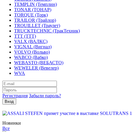
TEMPLIN (Темплин)
TONAR (ТОНАР)
TORQUE (Торк)
TRAILOR (Трайлор)
TROUILLET (Траулет)
TRUCKTECHNIC (ТракТехник)
TTT (ТТТ)
VALX (ВАЛКС)
VIGNAL (Вигнал)
VOLVO (Вольво)
WABCO (Вабко)
WEBASTO (ВЕБАСТО)
WEWELER (Вевелер)
WVA
Регистрация
Забыли пароль?
Новинки
Все