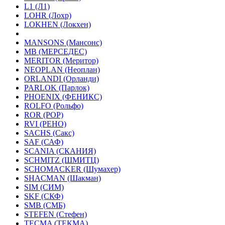
L1 (Л1)
LOHR (Лохр)
LOKHEN (Локхен)
MANSONS (Мансонс)
MB (МЕРСЕДЕС)
MERITOR (Меритор)
NEOPLAN (Неоплан)
ORLANDI (Орланди)
PARLOK (Парлок)
PHOENIX (ФЕНИКС)
ROLFO (Рольфо)
ROR (РОР)
RVI (РЕНО)
SACHS (Сакс)
SAF (САФ)
SCANIA (СКАНИЯ)
SCHMITZ (ШМИТЦ)
SCHOMACKER (Шумахер)
SHACMAN (Шакман)
SIM (СИМ)
SKF (СКФ)
SMB (СМБ)
STEFEN (Стефен)
TECMA (ТЕКМА)