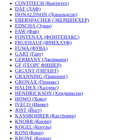
CONTITECH (Контитех)
DAF (ДАФ)
DONALDSON (Дональдсон)
EBERSPACHER (ЭБЕРШПЕХЕР)
EDSCHA (Эдша)
FAW (Фав)
FONTENAX (ФОНТЕНАКС)
FRUEHAUF (ФРИХАУФ)
FUWA (ФУВА)
GART (Гарт)
GERMANY (Джормани)
GF (ГЕОРГ ФИШЕР)
GIGANT (ГИГАНТ)
GRANNING (Граннинг)
GRONAX (Гронакс)
HALDEX (Халдекс)
HENDRICKSON (Хендриксон)
HOWO (Хово)
IVECO (Ивеко)
JOST (Йост)
KASSBOHRER (Касcборер)
KNORR (Кнорр)
KOGEL (Когель)
KONI (Кони)
KRONE (Крона)