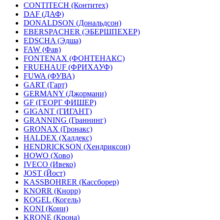
CONTITECH (Контитех)
DAF (ДАФ)
DONALDSON (Дональдсон)
EBERSPACHER (ЭБЕРШПЕХЕР)
EDSCHA (Эдша)
FAW (Фав)
FONTENAX (ФОНТЕНАКС)
FRUEHAUF (ФРИХАУФ)
FUWA (ФУВА)
GART (Гарт)
GERMANY (Джормани)
GF (ГЕОРГ ФИШЕР)
GIGANT (ГИГАНТ)
GRANNING (Граннинг)
GRONAX (Гронакс)
HALDEX (Халдекс)
HENDRICKSON (Хендриксон)
HOWO (Хово)
IVECO (Ивеко)
JOST (Йост)
KASSBOHRER (Касcборер)
KNORR (Кнорр)
KOGEL (Когель)
KONI (Кони)
KRONE (Крона)