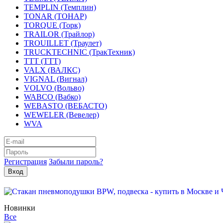
TEMPLIN (Темплин)
TONAR (ТОНАР)
TORQUE (Торк)
TRAILOR (Трайлор)
TROUILLET (Траулет)
TRUCKTECHNIC (ТракТехник)
TTT (ТТТ)
VALX (ВАЛКС)
VIGNAL (Вигнал)
VOLVO (Вольво)
WABCO (Вабко)
WEBASTO (ВЕБАСТО)
WEWELER (Вевелер)
WVA
Регистрация
Забыли пароль?
Новинки
Все