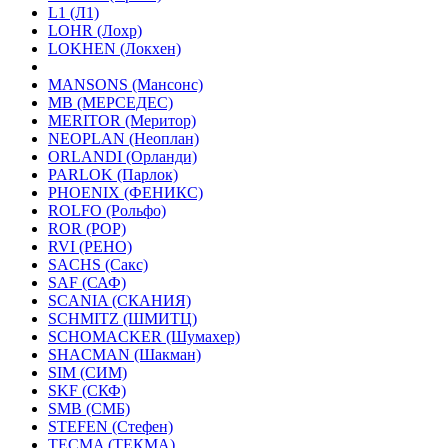
L1 (Л1)
LOHR (Лохр)
LOKHEN (Локхен)
MANSONS (Мансонс)
MB (МЕРСЕДЕС)
MERITOR (Меритор)
NEOPLAN (Неоплан)
ORLANDI (Орланди)
PARLOK (Парлок)
PHOENIX (ФЕНИКС)
ROLFO (Рольфо)
ROR (РОР)
RVI (РЕНО)
SACHS (Сакс)
SAF (САФ)
SCANIA (СКАНИЯ)
SCHMITZ (ШМИТЦ)
SCHOMACKER (Шумахер)
SHACMAN (Шакман)
SIM (СИМ)
SKF (СКФ)
SMB (СМБ)
STEFEN (Стефен)
TECMA (ТЕКМА)