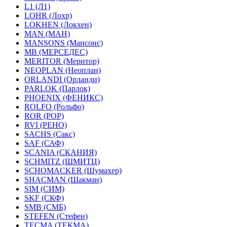
L1 (Л1)
LOHR (Лохр)
LOKHEN (Локхен)
MAN (МАН)
MANSONS (Мансонс)
MB (МЕРСЕДЕС)
MERITOR (Меритор)
NEOPLAN (Неоплан)
ORLANDI (Орланди)
PARLOK (Парлок)
PHOENIX (ФЕНИКС)
ROLFO (Рольфо)
ROR (РОР)
RVI (РЕНО)
SACHS (Сакс)
SAF (САФ)
SCANIA (СКАНИЯ)
SCHMITZ (ШМИТЦ)
SCHOMACKER (Шумахер)
SHACMAN (Шакман)
SIM (СИМ)
SKF (СКФ)
SMB (СМБ)
STEFEN (Стефен)
TECMA (ТЕКМА)