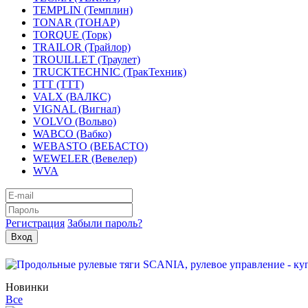
TEMPLIN (Темплин)
TONAR (ТОНАР)
TORQUE (Торк)
TRAILOR (Трайлор)
TROUILLET (Траулет)
TRUCKTECHNIC (ТракТехник)
TTT (ТТТ)
VALX (ВАЛКС)
VIGNAL (Вигнал)
VOLVO (Вольво)
WABCO (Вабко)
WEBASTO (ВЕБАСТО)
WEWELER (Вевелер)
WVA
Регистрация
Забыли пароль?
Новинки
Все