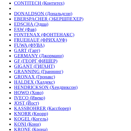
CONTITECH (Контитех)
DONALDSON (Дональдсон)
EBERSPACHER (ЭБЕРШПЕХЕР)
EDSCHA (Эдша)
FAW (Фав)
FONTENAX (ФОНТЕНАКС)
FRUEHAUF (ФРИХАУФ)
FUWA (ФУВА)
GART (Гарт)
GERMANY (Джормани)
GF (ГЕОРГ ФИШЕР)
GIGANT (ГИГАНТ)
GRANNING (Граннинг)
GRONAX (Гронакс)
HALDEX (Халдекс)
HENDRICKSON (Хендриксон)
HOWO (Хово)
IVECO (Ивеко)
JOST (Йост)
KASSBOHRER (Касcборер)
KNORR (Кнорр)
KOGEL (Когель)
KONI (Кони)
KRONE (Крона)