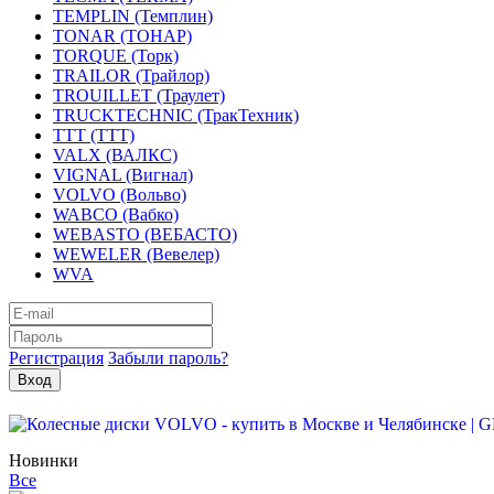
TEMPLIN (Темплин)
TONAR (ТОНАР)
TORQUE (Торк)
TRAILOR (Трайлор)
TROUILLET (Траулет)
TRUCKTECHNIC (ТракТехник)
TTT (ТТТ)
VALX (ВАЛКС)
VIGNAL (Вигнал)
VOLVO (Вольво)
WABCO (Вабко)
WEBASTO (ВЕБАСТО)
WEWELER (Вевелер)
WVA
Регистрация
Забыли пароль?
Новинки
Все