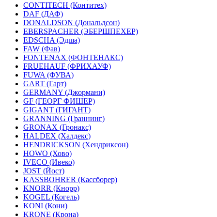
CONTITECH (Контитех)
DAF (ДАФ)
DONALDSON (Дональдсон)
EBERSPACHER (ЭБЕРШПЕХЕР)
EDSCHA (Эдша)
FAW (Фав)
FONTENAX (ФОНТЕНАКС)
FRUEHAUF (ФРИХАУФ)
FUWA (ФУВА)
GART (Гарт)
GERMANY (Джормани)
GF (ГЕОРГ ФИШЕР)
GIGANT (ГИГАНТ)
GRANNING (Граннинг)
GRONAX (Гронакс)
HALDEX (Халдекс)
HENDRICKSON (Хендриксон)
HOWO (Хово)
IVECO (Ивеко)
JOST (Йост)
KASSBOHRER (Касcборер)
KNORR (Кнорр)
KOGEL (Когель)
KONI (Кони)
KRONE (Крона)