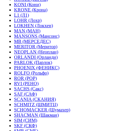
KONI (Кони)
KRONE (Крона)
L1 (Л1)
LOHR (Лохр)
LOKHEN (Локхен)
MAN (МАН)
MANSONS (Мансонс)
MB (МЕРСЕДЕС)
MERITOR (Меритор)
NEOPLAN (Неоплан)
ORLANDI (Орланди)
PARLOK (Парлок)
PHOENIX (ФЕНИКС)
ROLFO (Рольфо)
ROR (РОР)
RVI (РЕНО)
SACHS (Сакс)
SAF (САФ)
SCANIA (СКАНИЯ)
SCHMITZ (ШМИТЦ)
SCHOMACKER (Шумахер)
SHACMAN (Шакман)
SIM (СИМ)
SKF (СКФ)
SMB (СМБ)