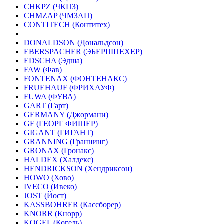
CHKPZ (ЧКПЗ)
CHMZAP (ЧМЗАП)
CONTITECH (Контитех)
DONALDSON (Дональдсон)
EBERSPACHER (ЭБЕРШПЕХЕР)
EDSCHA (Эдша)
FAW (Фав)
FONTENAX (ФОНТЕНАКС)
FRUEHAUF (ФРИХАУФ)
FUWA (ФУВА)
GART (Гарт)
GERMANY (Джормани)
GF (ГЕОРГ ФИШЕР)
GIGANT (ГИГАНТ)
GRANNING (Граннинг)
GRONAX (Гронакс)
HALDEX (Халдекс)
HENDRICKSON (Хендриксон)
HOWO (Хово)
IVECO (Ивеко)
JOST (Йост)
KASSBOHRER (Касcборер)
KNORR (Кнорр)
KOGEL (Когель)