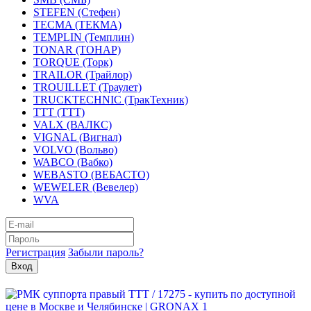
STEFEN (Стефен)
TECMA (ТЕКМА)
TEMPLIN (Темплин)
TONAR (ТОНАР)
TORQUE (Торк)
TRAILOR (Трайлор)
TROUILLET (Траулет)
TRUCKTECHNIC (ТракТехник)
TTT (ТТТ)
VALX (ВАЛКС)
VIGNAL (Вигнал)
VOLVO (Вольво)
WABCO (Вабко)
WEBASTO (ВЕБАСТО)
WEWELER (Вевелер)
WVA
Регистрация
Забыли пароль?