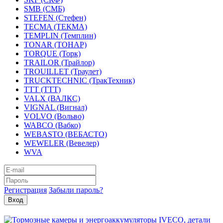
SMB (СМБ)
STEFEN (Стефен)
TECMA (ТЕКМА)
TEMPLIN (Темплин)
TONAR (ТОНАР)
TORQUE (Торк)
TRAILOR (Трайлор)
TROUILLET (Траулет)
TRUCKTECHNIC (ТракТехник)
TTT (ТТТ)
VALX (ВАЛКС)
VIGNAL (Вигнал)
VOLVO (Вольво)
WABCO (Вабко)
WEBASTO (ВЕБАСТО)
WEWELER (Вевелер)
WVA
Регистрация
Забыли пароль?