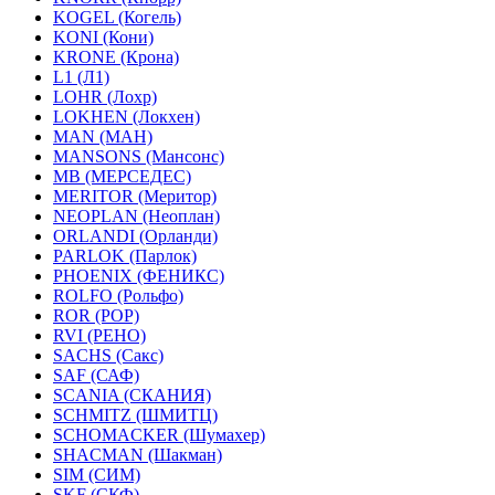
KOGEL (Когель)
KONI (Кони)
KRONE (Крона)
L1 (Л1)
LOHR (Лохр)
LOKHEN (Локхен)
MAN (МАН)
MANSONS (Мансонс)
MB (МЕРСЕДЕС)
MERITOR (Меритор)
NEOPLAN (Неоплан)
ORLANDI (Орланди)
PARLOK (Парлок)
PHOENIX (ФЕНИКС)
ROLFO (Рольфо)
ROR (РОР)
RVI (РЕНО)
SACHS (Сакс)
SAF (САФ)
SCANIA (СКАНИЯ)
SCHMITZ (ШМИТЦ)
SCHOMACKER (Шумахер)
SHACMAN (Шакман)
SIM (СИМ)
SKF (СКФ)