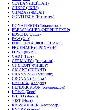
CEYLAN (ЦЕЙЛАН)
CHKPZ (ЧКПЗ)
CHMZAP (ЧМЗАП)
CONTITECH (Контитех)
DONALDSON (Дональдсон)
EBERSPACHER (ЭБЕРШПЕХЕР)
EDSCHA (Эдша)
FAW (Фав)
FONTENAX (ФОНТЕНАКС)
FRUEHAUF (ФРИХАУФ)
FUWA (ФУВА)
GART (Гарт)
GERMANY (Джормани)
GF (ГЕОРГ ФИШЕР)
GIGANT (ГИГАНТ)
GRANNING (Граннинг)
GRONAX (Гронакс)
HALDEX (Халдекс)
HENDRICKSON (Хендриксон)
HOWO (Хово)
IVECO (Ивеко)
JOST (Йост)
KASSBOHRER (Касcборер)
KNORR (Кнорр)