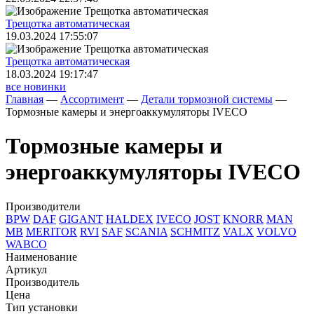
Трещoтка автоматическая
19.03.2024 17:55:07
Трещoтка автоматическая
18.03.2024 19:17:47
все новинки
Главная
—
Ассортимент
—
Детали тормозной системы
—
Тормозные камеры и энергоаккумуляторы IVECO
Тормозные камеры и
энергоаккумуляторы IVECO
Производители
BPW
DAF
GIGANT
HALDEX
IVECO
JOST
KNORR
MAN
MB
MERITOR
RVI
SAF
SCANIA
SCHMITZ
VALX
VOLVO
WABCO
Наименование
Артикул
Производитель
Цена
Тип установки