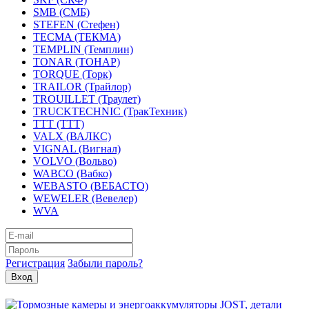
SMB (СМБ)
STEFEN (Стефен)
TECMA (ТЕКМА)
TEMPLIN (Темплин)
TONAR (ТОНАР)
TORQUE (Торк)
TRAILOR (Трайлор)
TROUILLET (Траулет)
TRUCKTECHNIC (ТракТехник)
TTT (ТТТ)
VALX (ВАЛКС)
VIGNAL (Вигнал)
VOLVO (Вольво)
WABCO (Вабко)
WEBASTO (ВЕБАСТО)
WEWELER (Вевелер)
WVA
Регистрация
Забыли пароль?