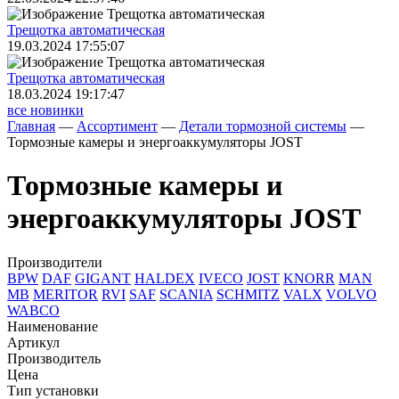
Трещoтка автоматическая
19.03.2024 17:55:07
Трещoтка автоматическая
18.03.2024 19:17:47
все новинки
Главная
—
Ассортимент
—
Детали тормозной системы
—
Тормозные камеры и энергоаккумуляторы JOST
Тормозные камеры и
энергоаккумуляторы JOST
Производители
BPW
DAF
GIGANT
HALDEX
IVECO
JOST
KNORR
MAN
MB
MERITOR
RVI
SAF
SCANIA
SCHMITZ
VALX
VOLVO
WABCO
Наименование
Артикул
Производитель
Цена
Тип установки