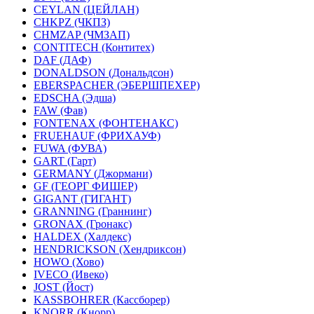
CEYLAN (ЦЕЙЛАН)
CHKPZ (ЧКПЗ)
CHMZAP (ЧМЗАП)
CONTITECH (Контитех)
DAF (ДАФ)
DONALDSON (Дональдсон)
EBERSPACHER (ЭБЕРШПЕХЕР)
EDSCHA (Эдша)
FAW (Фав)
FONTENAX (ФОНТЕНАКС)
FRUEHAUF (ФРИХАУФ)
FUWA (ФУВА)
GART (Гарт)
GERMANY (Джормани)
GF (ГЕОРГ ФИШЕР)
GIGANT (ГИГАНТ)
GRANNING (Граннинг)
GRONAX (Гронакс)
HALDEX (Халдекс)
HENDRICKSON (Хендриксон)
HOWO (Хово)
IVECO (Ивеко)
JOST (Йост)
KASSBOHRER (Касcборер)
KNORR (Кнорр)