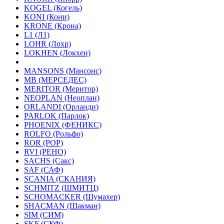
KOGEL (Когель)
KONI (Кони)
KRONE (Крона)
L1 (Л1)
LOHR (Лохр)
LOKHEN (Локхен)
MANSONS (Мансонс)
MB (МЕРСЕДЕС)
MERITOR (Меритор)
NEOPLAN (Неоплан)
ORLANDI (Орланди)
PARLOK (Парлок)
PHOENIX (ФЕНИКС)
ROLFO (Рольфо)
ROR (РОР)
RVI (РЕНО)
SACHS (Сакс)
SAF (САФ)
SCANIA (СКАНИЯ)
SCHMITZ (ШМИТЦ)
SCHOMACKER (Шумахер)
SHACMAN (Шакман)
SIM (СИМ)
SKF (СКФ)