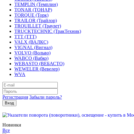
TEMPLIN (Темплин)
TONAR (ТОНАР)
TORQUE (Торк)
TRAILOR (Трайлор)
TROUILLET (Траулет)
TRUCKTECHNIC (ТракТехник)
TTT (ТТТ)
VALX (ВАЛКС)
VIGNAL (Вигнал)
VOLVO (Вольво)
WABCO (Вабко)
WEBASTO (ВЕБАСТО)
WEWELER (Вевелер)
WVA
Регистрация
Забыли пароль?
Новинки
Все