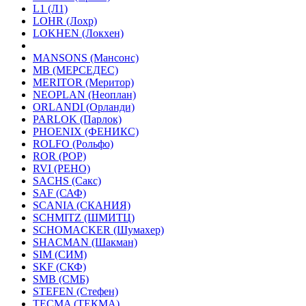
L1 (Л1)
LOHR (Лохр)
LOKHEN (Локхен)
MANSONS (Мансонс)
MB (МЕРСЕДЕС)
MERITOR (Меритор)
NEOPLAN (Неоплан)
ORLANDI (Орланди)
PARLOK (Парлок)
PHOENIX (ФЕНИКС)
ROLFO (Рольфо)
ROR (РОР)
RVI (РЕНО)
SACHS (Сакс)
SAF (САФ)
SCANIA (СКАНИЯ)
SCHMITZ (ШМИТЦ)
SCHOMACKER (Шумахер)
SHACMAN (Шакман)
SIM (СИМ)
SKF (СКФ)
SMB (СМБ)
STEFEN (Стефен)
TECMA (ТЕКМА)