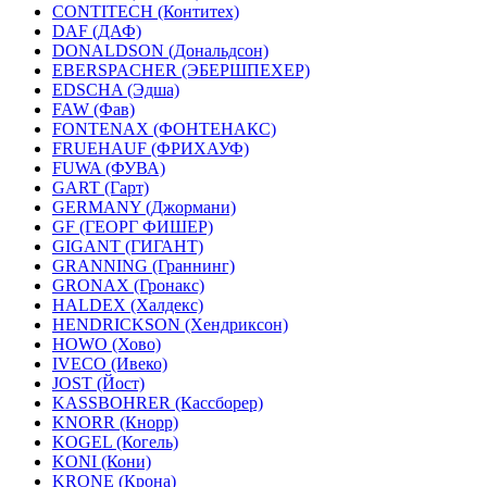
CONTITECH (Контитех)
DAF (ДАФ)
DONALDSON (Дональдсон)
EBERSPACHER (ЭБЕРШПЕХЕР)
EDSCHA (Эдша)
FAW (Фав)
FONTENAX (ФОНТЕНАКС)
FRUEHAUF (ФРИХАУФ)
FUWA (ФУВА)
GART (Гарт)
GERMANY (Джормани)
GF (ГЕОРГ ФИШЕР)
GIGANT (ГИГАНТ)
GRANNING (Граннинг)
GRONAX (Гронакс)
HALDEX (Халдекс)
HENDRICKSON (Хендриксон)
HOWO (Хово)
IVECO (Ивеко)
JOST (Йост)
KASSBOHRER (Касcборер)
KNORR (Кнорр)
KOGEL (Когель)
KONI (Кони)
KRONE (Крона)