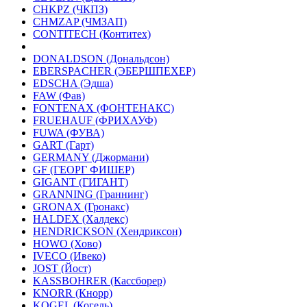
CHKPZ (ЧКПЗ)
CHMZAP (ЧМЗАП)
CONTITECH (Контитех)
DONALDSON (Дональдсон)
EBERSPACHER (ЭБЕРШПЕХЕР)
EDSCHA (Эдша)
FAW (Фав)
FONTENAX (ФОНТЕНАКС)
FRUEHAUF (ФРИХАУФ)
FUWA (ФУВА)
GART (Гарт)
GERMANY (Джормани)
GF (ГЕОРГ ФИШЕР)
GIGANT (ГИГАНТ)
GRANNING (Граннинг)
GRONAX (Гронакс)
HALDEX (Халдекс)
HENDRICKSON (Хендриксон)
HOWO (Хово)
IVECO (Ивеко)
JOST (Йост)
KASSBOHRER (Касcборер)
KNORR (Кнорр)
KOGEL (Когель)