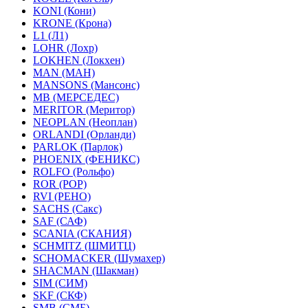
KONI (Кони)
KRONE (Крона)
L1 (Л1)
LOHR (Лохр)
LOKHEN (Локхен)
MAN (МАН)
MANSONS (Мансонс)
MB (МЕРСЕДЕС)
MERITOR (Меритор)
NEOPLAN (Неоплан)
ORLANDI (Орланди)
PARLOK (Парлок)
PHOENIX (ФЕНИКС)
ROLFO (Рольфо)
ROR (РОР)
RVI (РЕНО)
SACHS (Сакс)
SAF (САФ)
SCANIA (СКАНИЯ)
SCHMITZ (ШМИТЦ)
SCHOMACKER (Шумахер)
SHACMAN (Шакман)
SIM (СИМ)
SKF (СКФ)
SMB (СМБ)