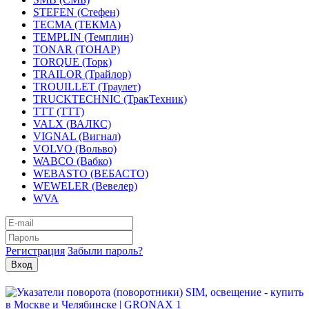
STEFEN (Стефен)
TECMA (ТЕКМА)
TEMPLIN (Темплин)
TONAR (ТОНАР)
TORQUE (Торк)
TRAILOR (Трайлор)
TROUILLET (Траулет)
TRUCKTECHNIC (ТракТехник)
TTT (ТТТ)
VALX (ВАЛКС)
VIGNAL (Вигнал)
VOLVO (Вольво)
WABCO (Вабко)
WEBASTO (ВЕБАСТО)
WEWELER (Вевелер)
WVA
Регистрация
Забыли пароль?